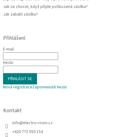
Jak se chovat, když přijde poškozená zásilka?
Jak zabalit zásilku?
Přihlášení
E-mail
Heslo
PŘIHLÁSIT SE
Nová registrace
Zapomenuté heslo
Kontakt
info
@
electro-room.cz
+420 773 550 154