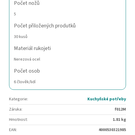
Počet nožů
5
Počet přiložených produtků
30 kusů
Materiál rukojeti
Nerezová ocel
Počet osob
6 člověk/lidí
Kategorie
:
Kuchyňské potřeby
Záruka
:
f012M
Hmotnost
:
1.81 kg
EAN
:
4000530321985