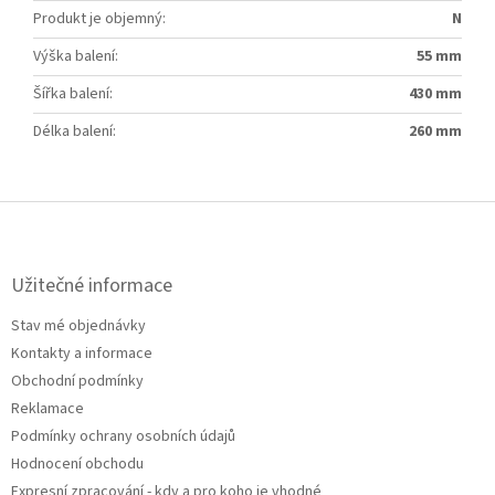
Produkt je objemný
:
N
Výška balení
:
55 mm
Šířka balení
:
430 mm
Délka balení
:
260 mm
Z
á
p
a
Užitečné informace
t
Stav mé objednávky
í
Kontakty a informace
Obchodní podmínky
Reklamace
Podmínky ochrany osobních údajů
Hodnocení obchodu
Expresní zpracování - kdy a pro koho je vhodné