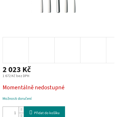
2 023 Kč
1 672 Kč bez DPH
Měrná
Momentálně nedostupné
cena:
Možnosti doručení
Přidat do košíku