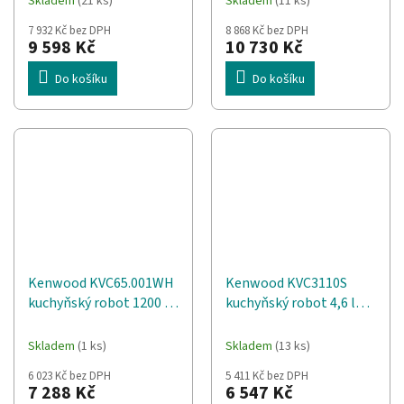
Skladem
(21 ks)
Skladem
(11 ks)
7 932 Kč bez DPH
8 868 Kč bez DPH
9 598 Kč
10 730 Kč
Do košíku
Do košíku
Kenwood KVC65.001WH
Kenwood KVC3110S
kuchyňský robot 1200 W
kuchyňský robot 4,6 l
5 l Nerezová ocel, Bílá
Stříbrná 1000 W
Vestavěná stupnice
Skladem
(1 ks)
Skladem
(13 ks)
6 023 Kč bez DPH
5 411 Kč bez DPH
7 288 Kč
6 547 Kč