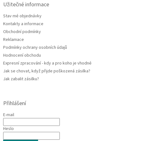
a
a
Užitečné informace
c
t
í
Stav mé objednávky
í
p
Kontakty a informace
r
v
Obchodní podmínky
k
Reklamace
y
Podmínky ochrany osobních údajů
v
ý
Hodnocení obchodu
p
Expresní zpracování - kdy a pro koho je vhodné
i
Jak se chovat, když přijde poškozená zásilka?
s
u
Jak zabalit zásilku?
Přihlášení
E-mail
Heslo