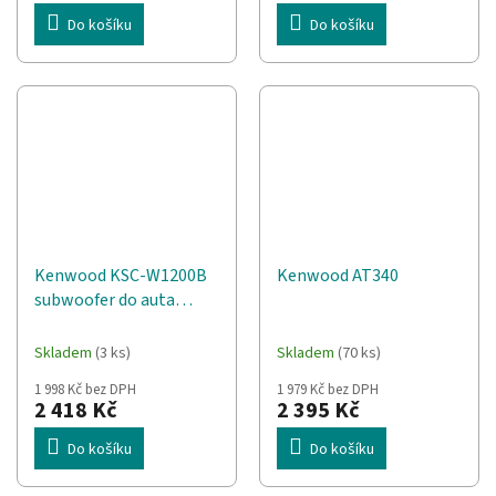
Do košíku
Do košíku
Kenwood KSC-W1200B
Kenwood AT340
subwoofer do auta
Předinstalovaný
subwoofer 300 W
Skladem
(3 ks)
Skladem
(70 ks)
1 998 Kč bez DPH
1 979 Kč bez DPH
2 418 Kč
2 395 Kč
Do košíku
Do košíku