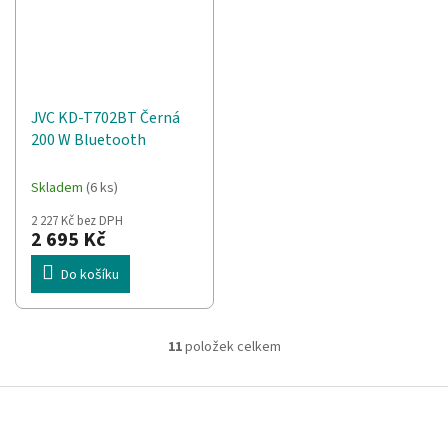
JVC KD-T702BT Černá
200 W Bluetooth
Skladem
(6 ks)
2 227 Kč bez DPH
2 695 Kč
Do košíku
11
položek celkem
O
v
l
Z
á
á
d
p