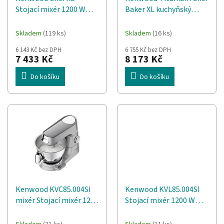
d
t
Stojací mixér 1200 W
Baker XL kuchyňský
u
ů
Stříbrná
robot 1200 W 7 l Bílá
k
Vestavěná stupnice
t
Skladem
(119 ks)
Skladem
(16 ks)
ů
6 143 Kč bez DPH
6 755 Kč bez DPH
7 433 Kč
8 173 Kč
Do košíku
Do košíku
Kenwood KVC85.004SI
Kenwood KVL85.004SI
mixér Stojací mixér 1200
Stojací mixér 1200 W
W Nerezová ocel
Stříbrná