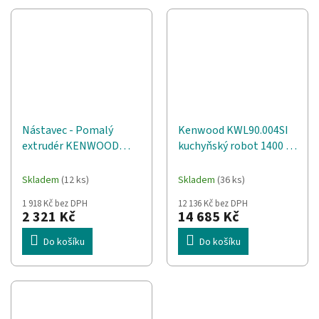
Nástavec - Pomalý
Kenwood KWL90.004SI
extrudér KENWOOD
kuchyňský robot 1400 W
KAX720PL
7 l Stříbrná Vestavěná
stupnice
Skladem
(12 ks)
Skladem
(36 ks)
1 918 Kč bez DPH
12 136 Kč bez DPH
2 321 Kč
14 685 Kč
Do košíku
Do košíku