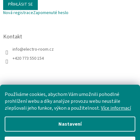
PŘIHLÁSIT SE
Nová registrace
Zapomenuté heslo
Kontakt
info
@
electro-room.cz
+420 773 550 154
Používáme cookies, abychom Vám umožnili pohodlné
prohlížení webu a díky analýze provozu webu neustále
zlepšovali jeho funkce, výkon a použitelnost.
Více informací
Nastavení
Vytvořil Shoptet