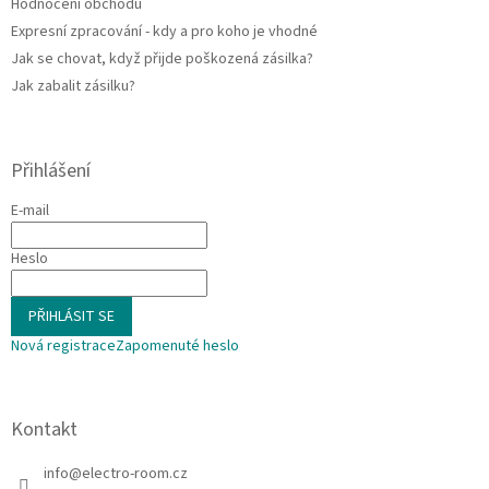
Hodnocení obchodu
Expresní zpracování - kdy a pro koho je vhodné
Jak se chovat, když přijde poškozená zásilka?
Jak zabalit zásilku?
Přihlášení
E-mail
Heslo
PŘIHLÁSIT SE
Nová registrace
Zapomenuté heslo
Kontakt
info
@
electro-room.cz