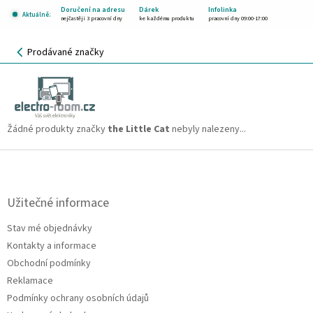
Přejít
Doručení na adresu
Dárek
Infolinka
Aktuálně:
na
nejčastěji 3 pracovní dny
ke každému produktu
pracovní dny 09:00-17:00
obsah
NÁKUPNÍ
Prodávané značky
KOŠÍK
the Little Cat
CZK
Žádné produkty značky
the Little Cat
nebyly nalezeny...
Z
á
p
a
Užitečné informace
t
Stav mé objednávky
í
Kontakty a informace
Obchodní podmínky
Reklamace
Podmínky ochrany osobních údajů