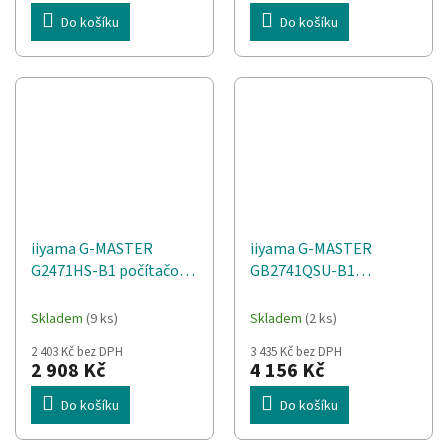
Do košíku
Do košíku
iiyama G-MASTER
iiyama G-MASTER
G2471HS-B1 počítačový
GB2741QSU-B1
monitor 60,5 cm (23.8")
počítačový monitor 68,6
1920 x 1080 px Full HD
cm (27") 2560 x 1440 px
Skladem
(9 ks)
Skladem
(2 ks)
Černá
Černá
2 403 Kč bez DPH
3 435 Kč bez DPH
2 908 Kč
4 156 Kč
Do košíku
Do košíku