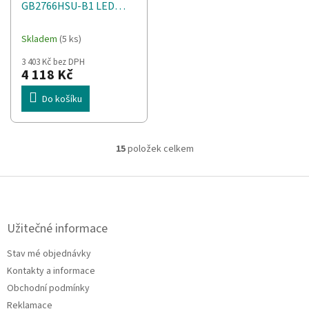
GB2766HSU-B1 LED
display 68,6 cm (27")
1920 x 1080 px Full HD
Skladem
(5 ks)
Černá
3 403 Kč bez DPH
4 118 Kč
Do košíku
15
položek celkem
O
v
l
Z
á
á
d
p
a
a
Užitečné informace
c
t
í
Stav mé objednávky
í
p
Kontakty a informace
r
v
Obchodní podmínky
k
Reklamace