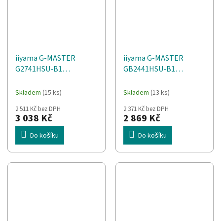
iiyama G-MASTER
iiyama G-MASTER
G2741HSU-B1
GB2441HSU-B1
počítačový monitor 68,6
počítačový monitor 60,5
cm (27") 1920 x 1080 px
cm (23.8") 1920 x 1080
Skladem
(15 ks)
Skladem
(13 ks)
Full HD Černá
px Full HD LED Černá
2 511 Kč bez DPH
2 371 Kč bez DPH
3 038 Kč
2 869 Kč
Do košíku
Do košíku