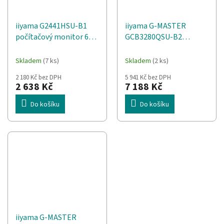
iiyama G2441HSU-B1
iiyama G-MASTER
počítačový monitor 60,5
GCB3280QSU-B2
cm (23.8") 1920 x 1080
počítačový monitor 80
px
cm (31.5") 2560 x 1440
Skladem
(7 ks)
Skladem
(2 ks)
px Dual QHD LED Černá
2 180 Kč bez DPH
5 941 Kč bez DPH
2 638 Kč
7 188 Kč
Do košíku
Do košíku
iiyama G-MASTER