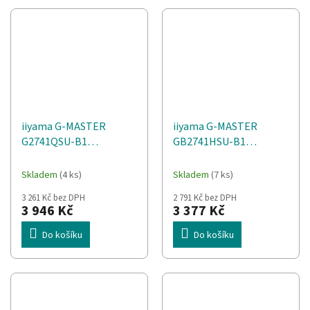
iiyama G-MASTER
iiyama G-MASTER
G2741QSU-B1
GB2741HSU-B1
počítačový monitor 68,6
počítačový monitor 68,6
cm (27") 2560 x 1440 px
cm (27") 1920 x 1080 px
Skladem
(4 ks)
Skladem
(7 ks)
Černá
Full HD LED Černá
3 261 Kč bez DPH
2 791 Kč bez DPH
3 946 Kč
3 377 Kč
Do košíku
Do košíku