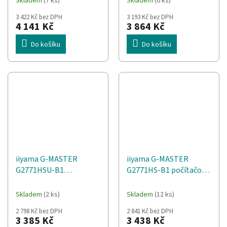
Skladem
(7 ks)
Skladem
(6 ks)
Quad HD Černá
Full HD Černá
3 422 Kč bez DPH
3 193 Kč bez DPH
4 141 Kč
3 864 Kč
Do košíku
Do košíku
iiyama G-MASTER
iiyama G-MASTER
G2771HSU-B1
G2771HS-B1 počítačový
počítačový monitor 68,6
monitor 68,6 cm (27")
cm (27") 1920 x 1080 px
1920 x 1080 px Full HD
Skladem
(2 ks)
Skladem
(12 ks)
Full HD Černá
Černá
2 798 Kč bez DPH
2 841 Kč bez DPH
3 385 Kč
3 438 Kč