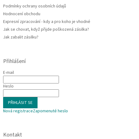
y
Podmínky ochrany osobních údajů
v
ý
Hodnocení obchodu
p
Expresní zpracování - kdy a pro koho je vhodné
i
Jak se chovat, když přijde poškozená zásilka?
s
u
Jak zabalit zásilku?
Přihlášení
E-mail
Heslo
PŘIHLÁSIT SE
Nová registrace
Zapomenuté heslo
Kontakt