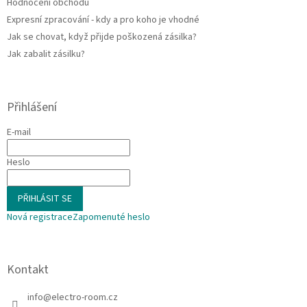
Hodnocení obchodu
Expresní zpracování - kdy a pro koho je vhodné
Jak se chovat, když přijde poškozená zásilka?
Jak zabalit zásilku?
Přihlášení
E-mail
Heslo
PŘIHLÁSIT SE
Nová registrace
Zapomenuté heslo
Kontakt
info
@
electro-room.cz