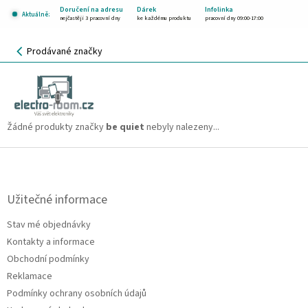
Přejít
Doručení na adresu
Dárek
Infolinka
Aktuálně:
na
nejčastěji 3 pracovní dny
ke každému produktu
pracovní dny 09:00-17:00
obsah
NÁKUPNÍ
Prodávané značky
KOŠÍK
be quiet
CZK
Žádné produkty značky
be quiet
nebyly nalezeny...
Z
á
p
a
Užitečné informace
t
Stav mé objednávky
í
Kontakty a informace
Obchodní podmínky
Reklamace
Podmínky ochrany osobních údajů