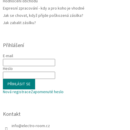
Hodnocení obchodu
Expresní zpracování - kdy a pro koho je vhodné
Jak se chovat, když přijde poškozená zásilka?
Jak zabalit zásilku?
Přihlášení
E-mail
Heslo
PŘIHLÁSIT SE
Nová registrace
Zapomenuté heslo
Kontakt
info
@
electro-room.cz