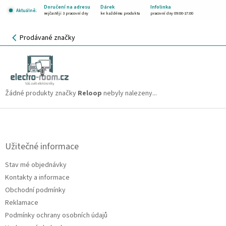
Přejít
Doručení na adresu
Dárek
Infolinka
Aktuálně:
na
nejčastěji 3 pracovní dny
ke každému produktu
pracovní dny 09:00-17:00
obsah
NÁKUPNÍ
Prodávané značky
KOŠÍK
Reloop
CZK
Žádné produkty značky
Reloop
nebyly nalezeny...
Z
á
p
a
Užitečné informace
t
Stav mé objednávky
í
Kontakty a informace
Obchodní podmínky
Reklamace
Podmínky ochrany osobních údajů