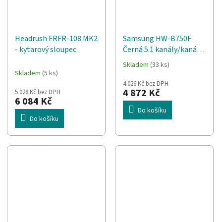
Headrush FRFR-108 MK2
Samsung HW-B750F
- kytarový sloupec
Černá 5.1 kanály/kanálů
400 W
Skladem
(33 ks)
Průměrné
Skladem
(5 ks)
hodnocení
4 026 Kč bez DPH
produktu
4 872 Kč
5 028 Kč bez DPH
je
6 084 Kč
1,0
Do košíku
z
Do košíku
5
hvězdiček.