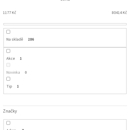
n
í
p
1177
Kč
80414
Kč
r
o
d
u
Na skladě
286
k
t
ů
Akce
1
Novinka
0
Tip
1
Značky