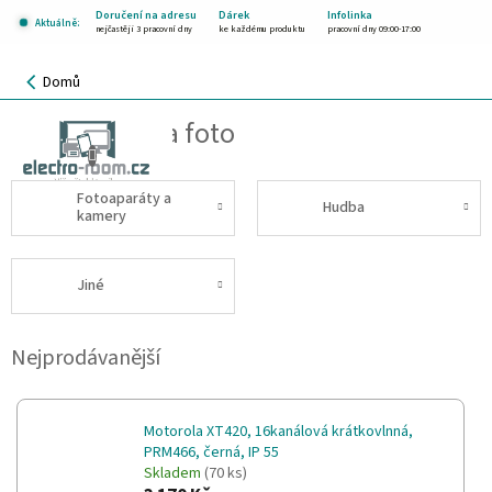
Přejít
Doručení na adresu
Dárek
Infolinka
Aktuálně:
na
nejčastěji 3 pracovní dny
ke každému produktu
pracovní dny 09:00-17:00
obsah
NÁKUPNÍ
Domů
KOŠÍK
Audio, video a foto
CZK
Fotoaparáty a
Hudba
kamery
Jiné
Nejprodávanější
Motorola XT420, 16kanálová krátkovlnná,
PRM466, černá, IP 55
Skladem
(70 ks)