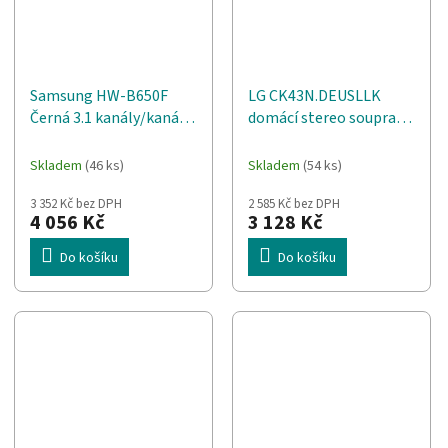
Samsung HW-B650F
LG CK43N.DEUSLLK
Černá 3.1 kanály/kanálů
domácí stereo souprava
370 W
Domácí mini audio
systém 300 W Černá
Skladem
(46 ks)
Skladem
(54 ks)
3 352 Kč bez DPH
2 585 Kč bez DPH
4 056 Kč
3 128 Kč
Do košíku
Do košíku