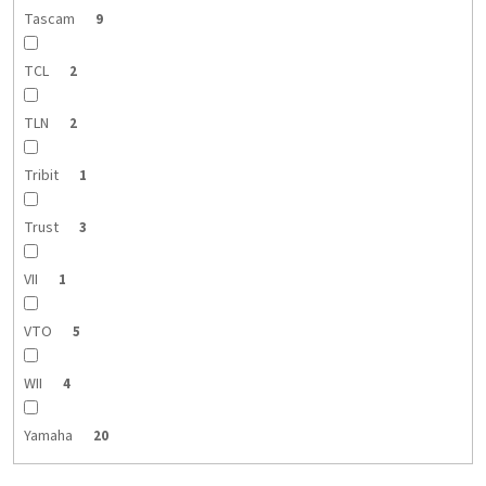
Tascam
9
TCL
2
TLN
2
Tribit
1
Trust
3
VII
1
VTO
5
WII
4
Yamaha
20