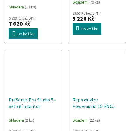
Skladem
(70 ks)
Průměrné
(PA)
černá, IP 55
Skladem
(13 ks)
hodnocení
2 666 Kč bez DPH
produktu
3 226 Kč
6 298 Kč bez DPH
je
7 620 Kč
3,0
Do košíku
z
Do košíku
5
hvězdiček.
PreSonus Eris Studio 5 -
Reproduktor
aktivní monitor
Poweraudio LG RNC5
Skladem
(2 ks)
Skladem
(22 ks)