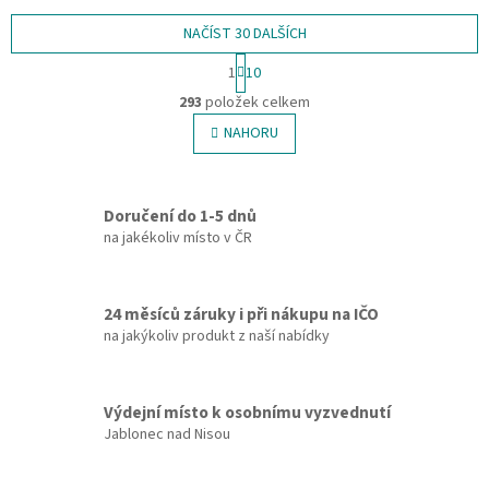
NAČÍST 30 DALŠÍCH
S
1
10
t
O
r
293
položek celkem
v
á
l
NAHORU
n
á
k
o
d
v
a
á
Doručení do 1-5 dnů
c
n
í
na jakékoliv místo v ČR
í
p
r
v
24 měsíců záruky i při nákupu na IČO
k
na jakýkoliv produkt z naší nabídky
y
v
ý
p
Výdejní místo k osobnímu vyzvednutí
i
Jablonec nad Nisou
s
u