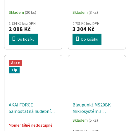
vysílačka 16
rozhraní
kanály/kanálů Černá,
Skladem
(20 ks)
Skladem
(3 ks)
Oranžová
1 734 Kč bez DPH
2 731 Kč bez DPH
2 098 Kč
3 304 Kč
Do košíku
Do košíku
Akce
Tip
AKAI FORCE
Blaupunkt MS20BK
Samostatná hudební
Mikrosystém s
produkční stanice
Bluetooth
Skladem
(5 ks)
Průměrné
Sampler MIDI USB Černá
Momentálně nedostupné
hodnocení