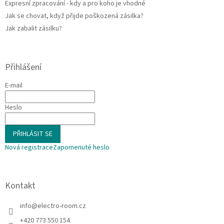
Expresní zpracování - kdy a pro koho je vhodné
Jak se chovat, když přijde poškozená zásilka?
Jak zabalit zásilku?
Přihlášení
E-mail
Heslo
PŘIHLÁSIT SE
Nová registrace
Zapomenuté heslo
Kontakt
info
@
electro-room.cz
+420 773 550 154