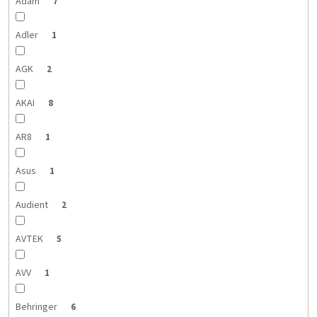
Adam
7
Adler
1
AGK
2
AKAI
8
AR8
1
Asus
1
Audient
2
AVTEK
5
AVV
1
Behringer
6