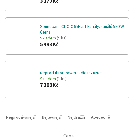
3 170 Kč
Soundbar TCL Q Q65H 5.1 kanály/kanálů 580 W
Černá
Skladem
(9 ks)
5 498 Kč
Reproduktor Poweraudio LG RNC9
Skladem
(1 ks)
7 308 Kč
Ř
a
Nejprodávanější
Nejlevnější
Nejdražší
Abecedně
z
e
Cena