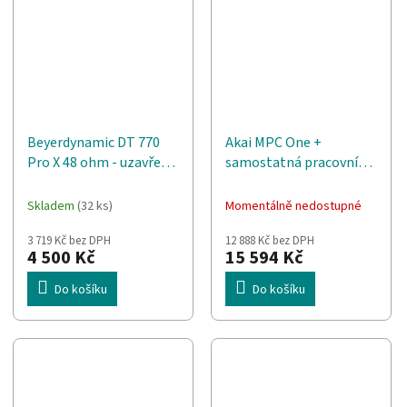
Beyerdynamic DT 770
Akai MPC One +
Pro X 48 ohm - uzavřená
samostatná pracovní
studiová sluchátka
stanice MPC
Skladem
(32 ks)
Momentálně nedostupné
3 719 Kč bez DPH
12 888 Kč bez DPH
4 500 Kč
15 594 Kč
Do košíku
Do košíku