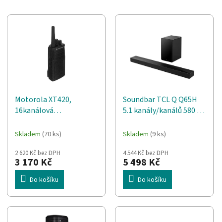
V
ý
p
i
s
p
r
o
Motorola XT420,
Soundbar TCL Q Q65H
d
16kanálová
5.1 kanály/kanálů 580 W
u
krátkovlnná, PRM466,
Černá
k
černá, IP 55
t
Skladem
(70 ks)
Skladem
(9 ks)
ů
2 620 Kč bez DPH
4 544 Kč bez DPH
3 170 Kč
5 498 Kč
Do košíku
Do košíku