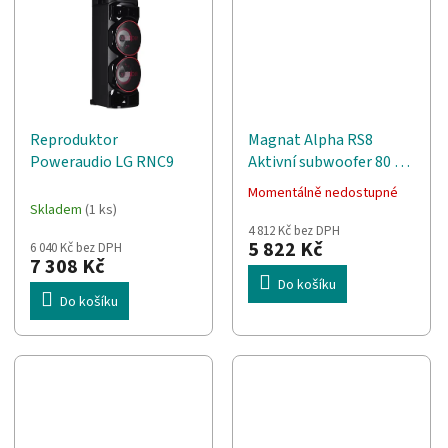
Reproduktor
Magnat Alpha RS8
Poweraudio LG RNC9
Aktivní subwoofer 80 W
Černá
Momentálně nedostupné
Průměrné
Skladem
(1 ks)
hodnocení
4 812 Kč bez DPH
produktu
5 822 Kč
6 040 Kč bez DPH
je
7 308 Kč
5,0
Do košíku
z
Do košíku
5
hvězdiček.