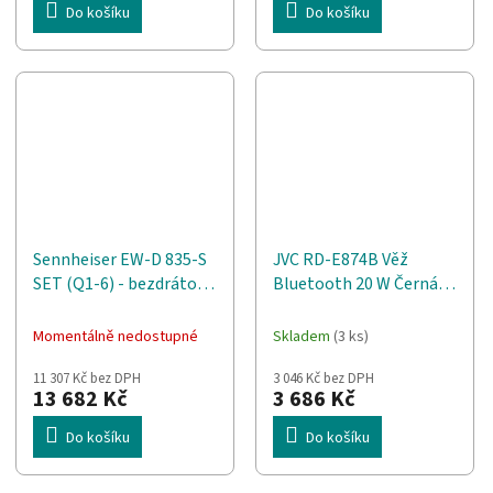
Do košíku
Do košíku
Sennheiser EW-D 835-S
JVC RD-E874B Věž
SET (Q1-6) - bezdrátová
Bluetooth 20 W Černá,
vokální sada, 470–526
Stříbrná
MHz
Momentálně nedostupné
Skladem
(3 ks)
11 307 Kč bez DPH
3 046 Kč bez DPH
13 682 Kč
3 686 Kč
Do košíku
Do košíku