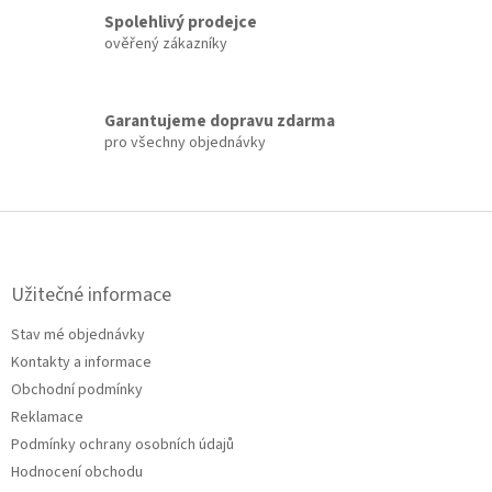
Spolehlivý prodejce
ověřený zákazníky
Garantujeme dopravu zdarma
pro všechny objednávky
Z
á
p
a
Užitečné informace
t
Stav mé objednávky
í
Kontakty a informace
Obchodní podmínky
Reklamace
Podmínky ochrany osobních údajů
Hodnocení obchodu