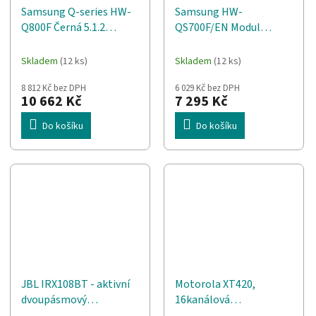
Samsung Q-series HW-
Samsung HW-
Q800F Černá 5.1.2
QS700F/EN Modul
kanály/kanálů
reproduktorů 3.1.2
kanálů Černý
Skladem
(12 ks)
Skladem
(12 ks)
8 812 Kč bez DPH
6 029 Kč bez DPH
10 662 Kč
7 295 Kč
Do košíku
Do košíku
JBL IRX108BT - aktivní
Motorola XT420,
dvoupásmový
16kanálová
reproduktorový sloup
krátkovlnná, PRM466,