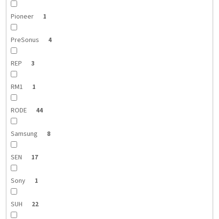
Pioneer
1
PreSonus
4
REP
3
RM1
1
RODE
44
Samsung
8
SEN
17
Sony
1
SUH
22