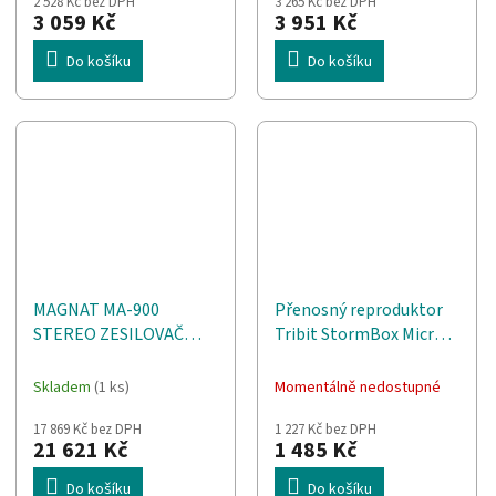
2 528 Kč bez DPH
3 265 Kč bez DPH
3 059 Kč
3 951 Kč
Do košíku
Do košíku
MAGNAT MA-900
Přenosný reproduktor
STEREO ZESILOVAČ
Tribit StormBox Micro 2
ČERNÝ
BTS12 (černý)
Skladem
(1 ks)
Momentálně nedostupné
17 869 Kč bez DPH
1 227 Kč bez DPH
21 621 Kč
1 485 Kč
Do košíku
Do košíku