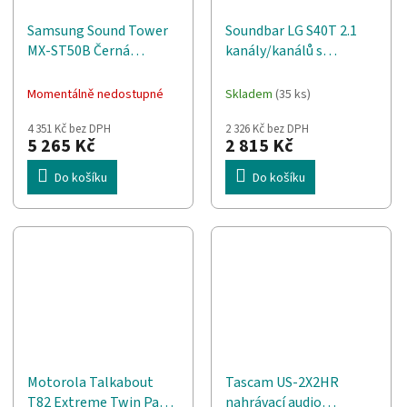
Samsung Sound Tower
Soundbar LG S40T 2.1
MX-ST50B Černá
kanály/kanálů s
Kabelový a bezdrátový
Bluetooth 300 W Černá
240 W
Momentálně nedostupné
Skladem
(35 ks)
4 351 Kč bez DPH
2 326 Kč bez DPH
5 265 Kč
2 815 Kč
Do košíku
Do košíku
Motorola Talkabout
Tascam US-2X2HR
T82 Extreme Twin Pack
nahrávací audio