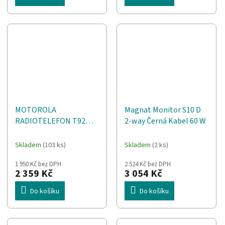
MOTOROLA
Magnat Monitor S10 D
RADIOTELEFON T92
2-way Černá Kabel 60 W
H2O vysílačka 16 kanálů
2 kusů Černá, žlutá
Skladem
(103 ks)
Skladem
(2 ks)
1 950 Kč bez DPH
2 524 Kč bez DPH
2 359 Kč
3 054 Kč
Do košíku
Do košíku