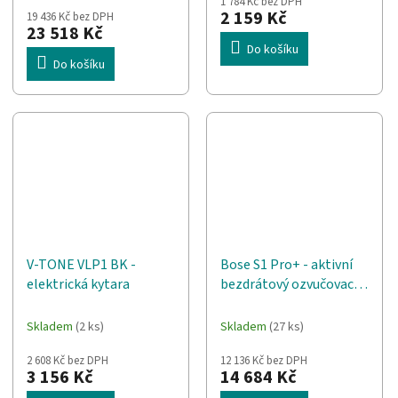
1 784 Kč bez DPH
produktu
2 159 Kč
19 436 Kč bez DPH
je
23 518 Kč
5,0
Do košíku
z
Do košíku
5
hvězdiček.
V-TONE VLP1 BK -
Bose S1 Pro+ - aktivní
elektrická kytara
bezdrátový ozvučovací
systém
Skladem
(2 ks)
Skladem
(27 ks)
2 608 Kč bez DPH
12 136 Kč bez DPH
3 156 Kč
14 684 Kč