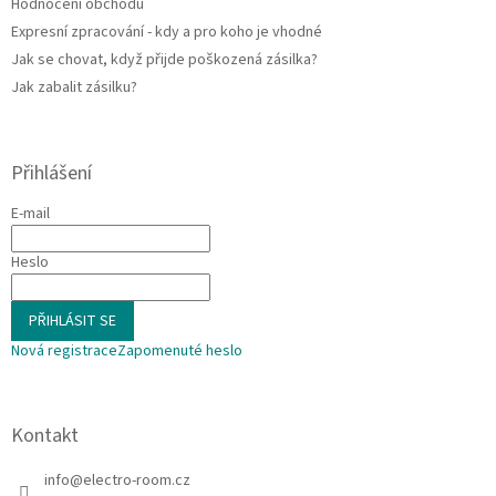
Hodnocení obchodu
Expresní zpracování - kdy a pro koho je vhodné
Jak se chovat, když přijde poškozená zásilka?
Jak zabalit zásilku?
Přihlášení
E-mail
Heslo
PŘIHLÁSIT SE
Nová registrace
Zapomenuté heslo
Kontakt
info
@
electro-room.cz