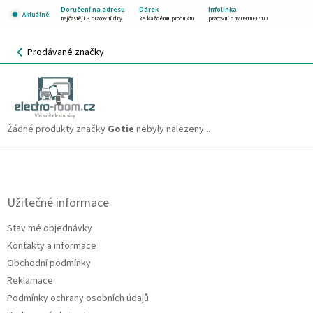
Přejít
Doručení na adresu
Dárek
Infolinka
Aktuálně:
na
nejčastěji 3 pracovní dny
ke každému produktu
pracovní dny 09:00-17:00
obsah
NÁKUPNÍ
Prodávané značky
KOŠÍK
Gotie
CZK
Žádné produkty značky
Gotie
nebyly nalezeny...
Z
á
p
a
Užitečné informace
t
Stav mé objednávky
í
Kontakty a informace
Obchodní podmínky
Reklamace
Podmínky ochrany osobních údajů