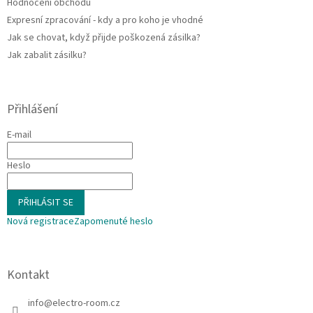
Hodnocení obchodu
Expresní zpracování - kdy a pro koho je vhodné
Jak se chovat, když přijde poškozená zásilka?
Jak zabalit zásilku?
Přihlášení
E-mail
Heslo
PŘIHLÁSIT SE
Nová registrace
Zapomenuté heslo
Kontakt
info
@
electro-room.cz