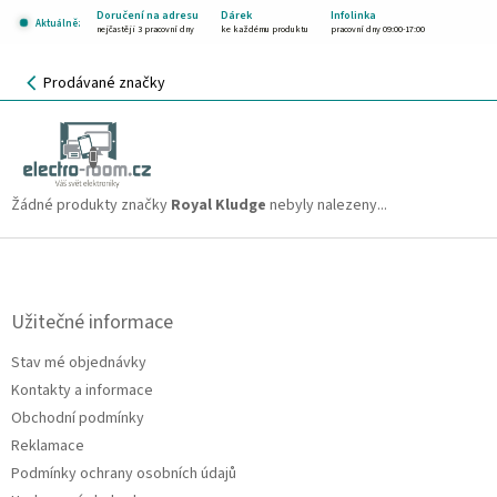
Přejít
Doručení na adresu
Dárek
Infolinka
Aktuálně:
na
nejčastěji 3 pracovní dny
ke každému produktu
pracovní dny 09:00-17:00
obsah
NÁKUPNÍ
Prodávané značky
KOŠÍK
Royal Kludge
CZK
Žádné produkty značky
Royal Kludge
nebyly nalezeny...
Z
á
p
a
Užitečné informace
t
Stav mé objednávky
í
Kontakty a informace
Obchodní podmínky
Reklamace
Podmínky ochrany osobních údajů