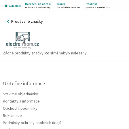
Přejít
Doručení na adresu
Dárek
Infolinka
Aktuálně:
na
nejčastěji 3 pracovní dny
ke každému produktu
pracovní dny 09:00-17:00
obsah
NÁKUPNÍ
Prodávané značky
KOŠÍK
Roidmi
CZK
Žádné produkty značky
Roidmi
nebyly nalezeny...
Z
á
p
a
Užitečné informace
t
Stav mé objednávky
í
Kontakty a informace
Obchodní podmínky
Reklamace
Podmínky ochrany osobních údajů