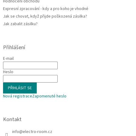
Hodnocení obchodu
Expresní zpracování - kdy a pro koho je vhodné
Jak se chovat, když přijde poškozená zásilka?
Jak zabalit zásilku?
Přihlášení
E-mail
Heslo
PŘIHLÁSIT SE
Nová registrace
Zapomenuté heslo
Kontakt
info
@
electro-room.cz