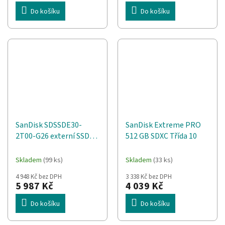
Do košíku
Do košíku
SanDisk SDSSDE30-
SanDisk Extreme PRO
2T00-G26 externí SSD
512 GB SDXC Třída 10
disk 2 TB USB typu C 3.2
Gen 2 (3.1 Gen 2) Černá
Skladem
(99 ks)
Skladem
(33 ks)
4 948 Kč bez DPH
3 338 Kč bez DPH
5 987 Kč
4 039 Kč
Do košíku
Do košíku