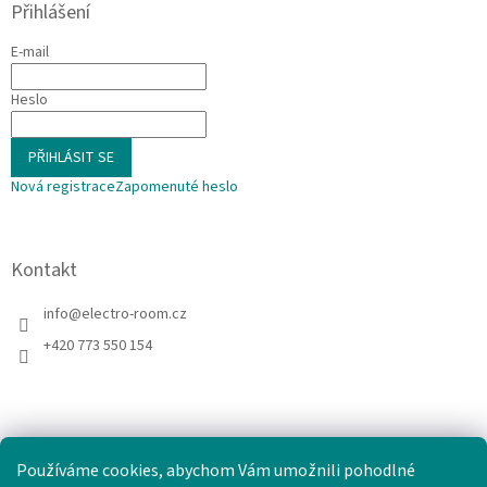
Přihlášení
E-mail
Heslo
PŘIHLÁSIT SE
Nová registrace
Zapomenuté heslo
Kontakt
info
@
electro-room.cz
+420 773 550 154
Používáme cookies, abychom Vám umožnili pohodlné