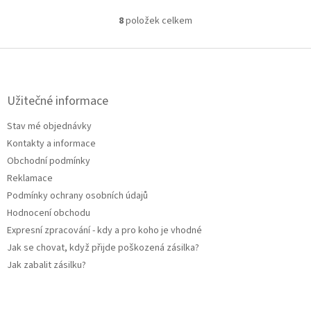
8
položek celkem
O
v
l
Z
á
á
d
p
a
a
Užitečné informace
c
t
í
Stav mé objednávky
í
p
Kontakty a informace
r
v
Obchodní podmínky
k
Reklamace
y
Podmínky ochrany osobních údajů
v
ý
Hodnocení obchodu
p
Expresní zpracování - kdy a pro koho je vhodné
i
Jak se chovat, když přijde poškozená zásilka?
s
u
Jak zabalit zásilku?