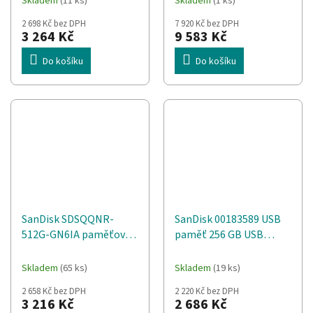
Skladem
(11 ks)
Skladem
(1 ks)
2 698 Kč bez DPH
7 920 Kč bez DPH
3 264 Kč
9 583 Kč
Do košíku
Do košíku
SanDisk SDSQQNR-
SanDisk 00183589 USB
512G-GN6IA paměťová
paměť 256 GB USB
karta 512 GB MicroSDXC
Type-A / Lightning 3.2
Třída 10
Gen 1 (3.1 Gen 1) Černá,
Skladem
(65 ks)
Skladem
(19 ks)
Stříbrná
2 658 Kč bez DPH
2 220 Kč bez DPH
3 216 Kč
2 686 Kč