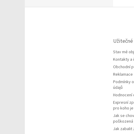
Z
á
p
a
t
Užitečné
í
Stav mé ob
Kontakty a
Obchodní 
Reklamace
Podmínky o
údajů
Hodnocení
Expresní zp
pro koho j
Jak se chov
poškozená 
Jak zabalit 