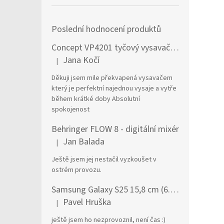
Poslední hodnocení produktů
Concept VP4201 tyčový vysavač / elektrický smeták Tyčový vysavač 2 v 1 AC Suché a mokré Bezsáčkové 0,6 l 90 W Černá, Stříbrná
Jana Kočí
|
Hodnocení produktu je 5 z 5 hvězdiček.
Děkuji jsem mile překvapená vysavačem
který je perfektní najednou vysaje a vytře
během krátké doby Absolutní
spokojenost
Behringer FLOW 8 - digitální mixér
Jan Balada
|
Hodnocení produktu je 5 z 5 hvězdiček.
Ještě jsem jej nestačil vyzkoušet v
ostrém provozu.
Samsung Galaxy S25 15,8 cm (6.2") Dual SIM Android 15 5G USB typu C 12 GB 256 GB 4000 mAh Námořnická modrá
Pavel Hruška
|
Hodnocení produktu je 1 z 5 hvězdiček.
ještě jsem ho nezprovoznil, není čas :)