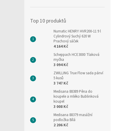
í
p
a
Top 10 produktů
n
e
Numatic HENRY HVR200-11 9 l
l
Cylindrový Suchý 620 W
Prachový sáček
4 164 Kč
Scheppach HCE3000 Tlaková
myčka
3 094 Kč
ZWILLING True Flow sada pánví
5 kusů
3 747 Kč
Medisana 88389 Pěna do
koupele a mléko Bublinková
koupel
3 008 Kč
Medisana 88379 masážní
podložka Bílá
2 206 Kč