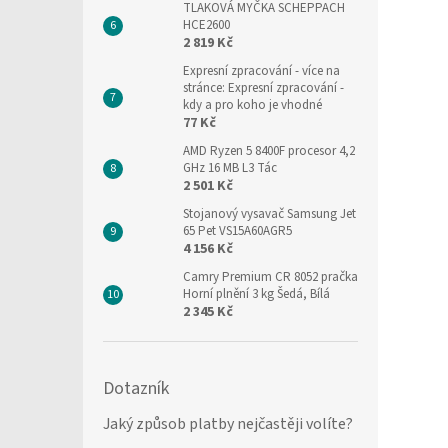
TLAKOVÁ MYČKA SCHEPPACH
HCE2600
2 819 Kč
Expresní zpracování
- více na
stránce: Expresní zpracování -
kdy a pro koho je vhodné
77 Kč
AMD Ryzen 5 8400F procesor 4,2
GHz 16 MB L3 Tác
2 501 Kč
Stojanový vysavač Samsung Jet
65 Pet VS15A60AGR5
4 156 Kč
Camry Premium CR 8052 pračka
Horní plnění 3 kg Šedá, Bílá
2 345 Kč
Dotazník
Jaký způsob platby nejčastěji volíte?