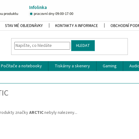
Infolinka
u produktu
pracovní dny 09:00-17:00
STAV MÉ OBJEDNÁVKY
KONTAKTY A INFORMACE
OBCHODNÍ POD
HLEDAT
Počítače a notebooky
Tiskárny a skenery
Gaming
Audio
TIC
rodukty značky
ARCTIC
nebyly nalezeny...