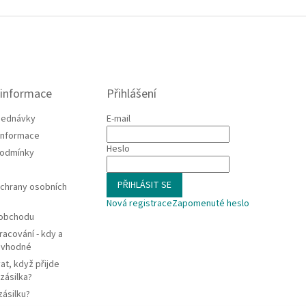
 informace
Přihlášení
jednávky
E-mail
 informace
Heslo
podmínky
PŘIHLÁSIT SE
chrany osobních
Nová registrace
Zapomenuté heslo
 obchodu
racování - kdy a
e vhodné
at, když přijde
zásilka?
zásilku?