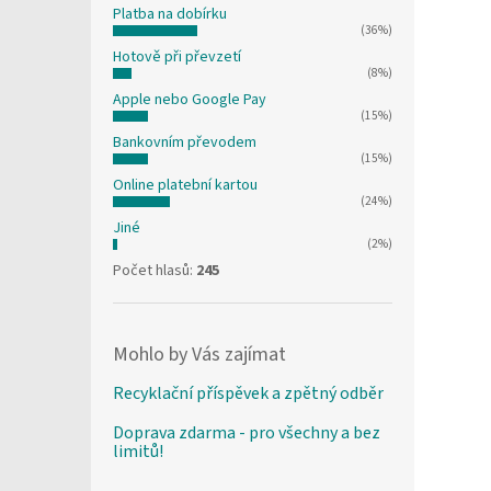
Platba na dobírku
(36%)
Hotově při převzetí
(8%)
Apple nebo Google Pay
(15%)
Bankovním převodem
(15%)
Online platební kartou
(24%)
Jiné
(2%)
Počet hlasů:
245
Mohlo by Vás zajímat
Recyklační příspěvek a zpětný odběr
Doprava zdarma - pro všechny a bez
limitů!