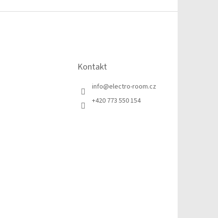
Kontakt
info
@
electro-room.cz
+420 773 550 154