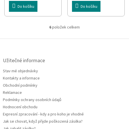
Do košíku
Do košíku
6
položek celkem
O
v
l
Z
á
á
d
p
a
a
Užitečné informace
c
t
í
Stav mé objednávky
í
p
Kontakty a informace
r
v
Obchodní podmínky
k
Reklamace
y
Podmínky ochrany osobních údajů
v
ý
Hodnocení obchodu
p
Expresní zpracování - kdy a pro koho je vhodné
i
Jak se chovat, když přijde poškozená zásilka?
s
u
Jak zabalit zásilku?