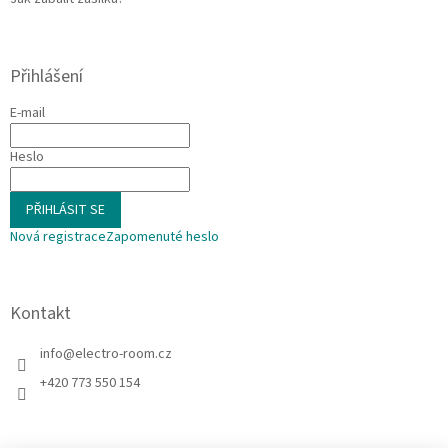
Přihlášení
E-mail
Heslo
PŘIHLÁSIT SE
Nová registrace
Zapomenuté heslo
Kontakt
info
@
electro-room.cz
+420 773 550 154