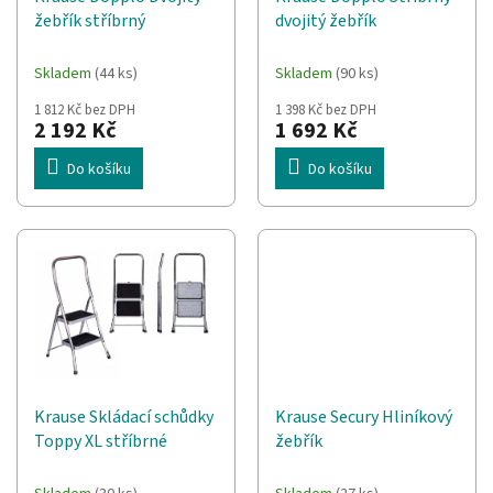
d
t
žebřík stříbrný
dvojitý žebřík
u
ů
k
t
Skladem
(44 ks)
Skladem
(90 ks)
ů
1 812 Kč bez DPH
1 398 Kč bez DPH
2 192 Kč
1 692 Kč
Do košíku
Do košíku
Krause Skládací schůdky
Krause Secury Hliníkový
Toppy XL stříbrné
žebřík