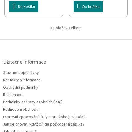
Do košíku
Do košíku
6
položek celkem
O
v
l
Z
á
á
d
p
a
a
Užitečné informace
c
t
í
Stav mé objednávky
í
p
Kontakty a informace
r
v
Obchodní podmínky
k
Reklamace
y
Podmínky ochrany osobních údajů
v
ý
Hodnocení obchodu
p
Expresní zpracování - kdy a pro koho je vhodné
i
Jak se chovat, když přijde poškozená zásilka?
s
u
Jak zabalit zásilku?