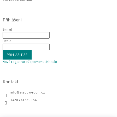
Přihlášení
E-mail
Heslo
PŘIHLÁSIT SE
Nová registrace
Zapomenuté heslo
Kontakt
info
@
electro-room.cz
+420 773 550 154