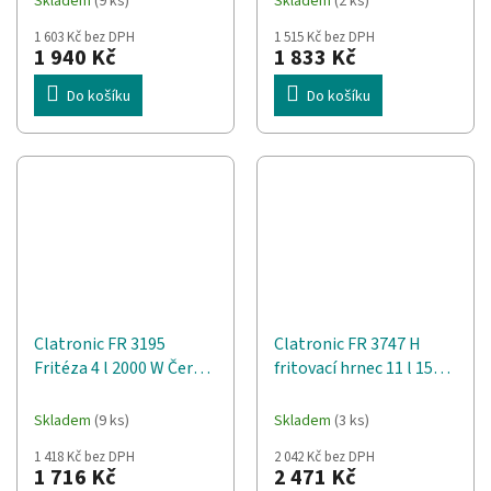
Skladem
(9 ks)
Skladem
(2 ks)
1 603 Kč bez DPH
1 515 Kč bez DPH
1 940 Kč
1 833 Kč
Do košíku
Do košíku
Clatronic FR 3195
Clatronic FR 3747 H
Fritéza 4 l 2000 W Černá,
fritovací hrnec 11 l 1500
Nerezová ocel
W Horkovzdušná fritéza
Černá
Skladem
(9 ks)
Skladem
(3 ks)
1 418 Kč bez DPH
2 042 Kč bez DPH
1 716 Kč
2 471 Kč