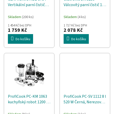
d
t
Vertikální parní čistič
Válcovitý parní čistič 1,5
u
ů
1200 W Bílá
l 1500 W Černá, Šedá
k
t
Skladem
(200 ks)
Skladem
(4 ks)
ů
1 454 Kč bez DPH
1 717 Kč bez DPH
1 759 Kč
2 078 Kč
Do košíku
Do košíku
ProfiCook PC-KM 1063
ProfiCook PC-SV 1112 8 l
kuchyňský robot 1200 W
520 W Černá, Nerezová
1,75 l Černá, Nerezová
ocel
ocel