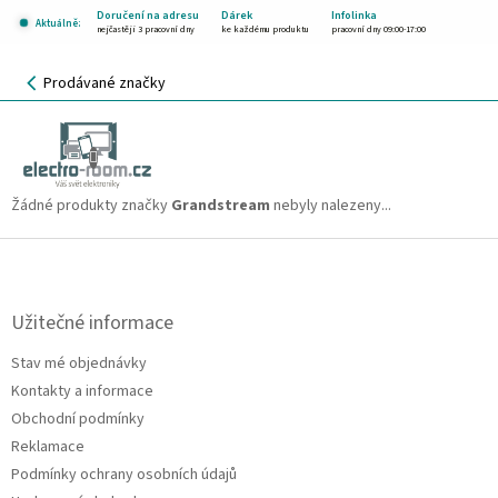
Přejít
Doručení na adresu
Dárek
Infolinka
Aktuálně:
na
nejčastěji 3 pracovní dny
ke každému produktu
pracovní dny 09:00-17:00
obsah
NÁKUPNÍ
Prodávané značky
KOŠÍK
Grandstream
CZK
Žádné produkty značky
Grandstream
nebyly nalezeny...
Z
á
p
a
Užitečné informace
t
Stav mé objednávky
í
Kontakty a informace
Obchodní podmínky
Reklamace
Podmínky ochrany osobních údajů