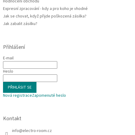
Hodnocení obchodu
Expresní zpracování - kdy a pro koho je vhodné
Jak se chovat, když přijde poškozená zásilka?
Jak zabalit zásilku?
Přihlášení
E-mail
Heslo
PŘIHLÁSIT SE
Nová registrace
Zapomenuté heslo
Kontakt
info
@
electro-room.cz