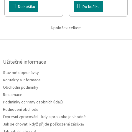
Do košíku
Do košíku
6
položek celkem
O
v
l
Z
á
á
d
p
a
a
Užitečné informace
c
t
í
Stav mé objednávky
í
p
Kontakty a informace
r
v
Obchodní podmínky
k
Reklamace
y
Podmínky ochrany osobních údajů
v
ý
Hodnocení obchodu
p
Expresní zpracování - kdy a pro koho je vhodné
i
Jak se chovat, když přijde poškozená zásilka?
s
u
Jak zabalit zásilku?