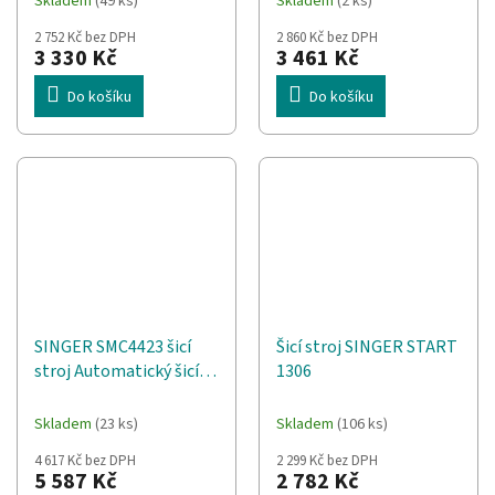
Skladem
(49 ks)
Skladem
(2 ks)
2 752 Kč bez DPH
2 860 Kč bez DPH
3 330 Kč
3 461 Kč
Do košíku
Do košíku
SINGER SMC4423 šicí
Šicí stroj SINGER START
stroj Automatický šicí
1306
stroj Elektrický
Skladem
(23 ks)
Skladem
(106 ks)
4 617 Kč bez DPH
2 299 Kč bez DPH
5 587 Kč
2 782 Kč