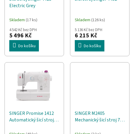
d
t
Electric Grey
u
ů
k
t
Skladem
(17 ks)
Skladem
(126 ks)
ů
4 542 Kč bez DPH
5 136 Kč bez DPH
5 496 Kč
6 215 Kč
Do košíku
Do košíku
SINGER Promise 1412
SINGER M2405
Automatický šicí stroj
Mechanický šicí stroj 70
Elektrický
W Bílá