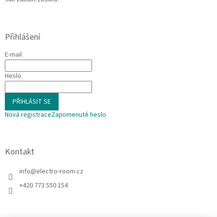
Přihlášení
E-mail
Heslo
PŘIHLÁSIT SE
Nová registrace
Zapomenuté heslo
Kontakt
info
@
electro-room.cz
+420 773 550 154