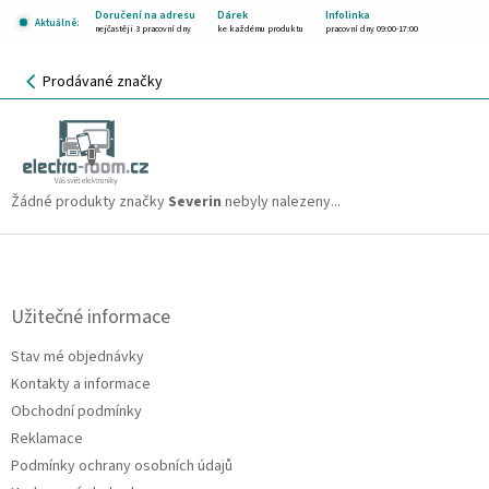
Přejít
Doručení na adresu
Dárek
Infolinka
Aktuálně:
na
nejčastěji 3 pracovní dny
ke každému produktu
pracovní dny 09:00-17:00
obsah
NÁKUPNÍ
Prodávané značky
KOŠÍK
Severin
CZK
Žádné produkty značky
Severin
nebyly nalezeny...
Z
á
p
a
Užitečné informace
t
Stav mé objednávky
í
Kontakty a informace
Obchodní podmínky
Reklamace
Podmínky ochrany osobních údajů