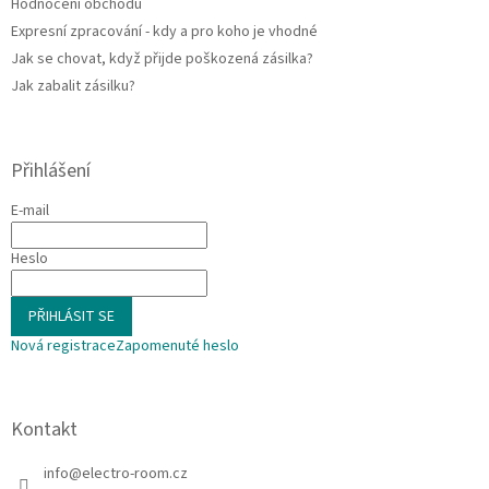
Hodnocení obchodu
Expresní zpracování - kdy a pro koho je vhodné
Jak se chovat, když přijde poškozená zásilka?
Jak zabalit zásilku?
Přihlášení
E-mail
Heslo
PŘIHLÁSIT SE
Nová registrace
Zapomenuté heslo
Kontakt
info
@
electro-room.cz