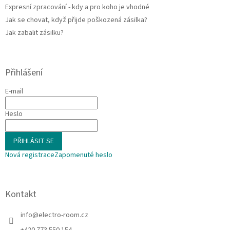
p
Expresní zpracování - kdy a pro koho je vhodné
i
Jak se chovat, když přijde poškozená zásilka?
s
u
Jak zabalit zásilku?
Přihlášení
E-mail
Heslo
PŘIHLÁSIT SE
Nová registrace
Zapomenuté heslo
Kontakt
info
@
electro-room.cz