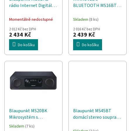
d
t
rádio Internet Digitální
BLUETOOTH MS16BT
u
ů
Bílá, Dřevo
EDITION
k
t
Momentálně nedostupné
Skladem
(8 ks)
ů
2 012 Kč bez DPH
2 016 Kč bez DPH
2 434 Kč
2 439 Kč
Do košíku
Do košíku
Blaupunkt MS20BK
Blaupunkt MS45BT
Mikrosystém s
domácí stereo souprava
Bluetooth
Domácí mikro audio
Skladem
(7 ks)
Průměrné
systém 50 W Béžová