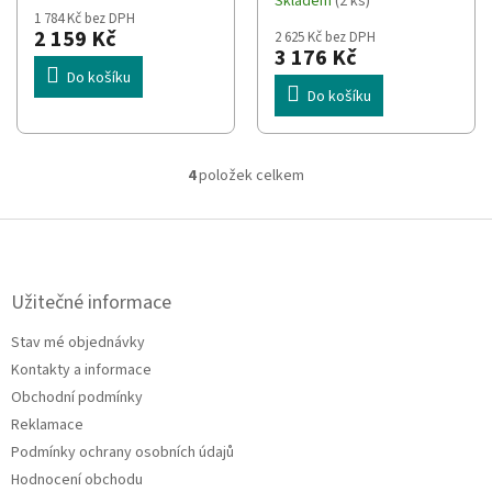
Skladem
(2 ks)
hodnocení
1 784 Kč bez DPH
produktu
2 159 Kč
2 625 Kč bez DPH
je
3 176 Kč
5,0
Do košíku
z
Do košíku
5
hvězdiček.
4
položek celkem
O
v
l
Z
á
á
d
p
a
a
Užitečné informace
c
t
í
Stav mé objednávky
í
p
Kontakty a informace
r
v
Obchodní podmínky
k
Reklamace
y
Podmínky ochrany osobních údajů
v
ý
Hodnocení obchodu