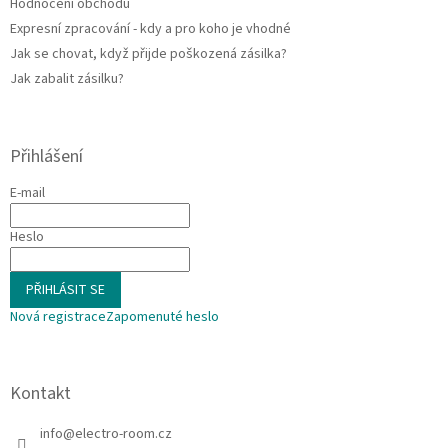
Hodnocení obchodu
Expresní zpracování - kdy a pro koho je vhodné
Jak se chovat, když přijde poškozená zásilka?
Jak zabalit zásilku?
Přihlášení
E-mail
Heslo
PŘIHLÁSIT SE
Nová registrace
Zapomenuté heslo
Kontakt
info
@
electro-room.cz