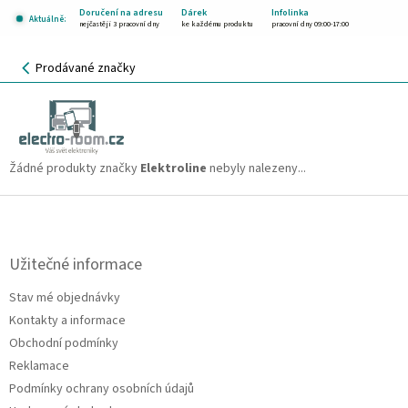
Přejít
Doručení na adresu
Dárek
Infolinka
Aktuálně:
na
nejčastěji 3 pracovní dny
ke každému produktu
pracovní dny 09:00-17:00
obsah
NÁKUPNÍ
Prodávané značky
KOŠÍK
Elektroline
CZK
Žádné produkty značky
Elektroline
nebyly nalezeny...
Z
á
p
a
Užitečné informace
t
Stav mé objednávky
í
Kontakty a informace
Obchodní podmínky
Reklamace
Podmínky ochrany osobních údajů