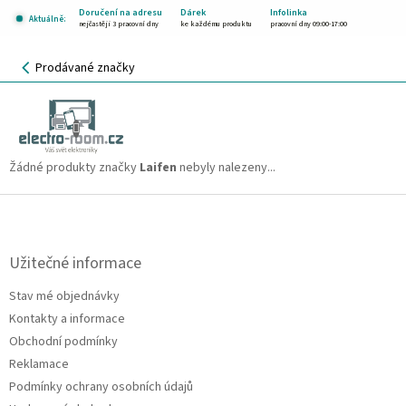
Přejít
Doručení na adresu
Dárek
Infolinka
Aktuálně:
na
nejčastěji 3 pracovní dny
ke každému produktu
pracovní dny 09:00-17:00
obsah
NÁKUPNÍ
Prodávané značky
KOŠÍK
Laifen
CZK
Žádné produkty značky
Laifen
nebyly nalezeny...
Z
á
p
a
Užitečné informace
t
Stav mé objednávky
í
Kontakty a informace
Obchodní podmínky
Reklamace
Podmínky ochrany osobních údajů