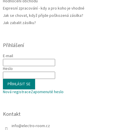
Hodnocení obchodu
Expresní zpracování - kdy a pro koho je vhodné
Jak se chovat, když přijde poškozená zásilka?
Jak zabalit zásilku?
Přihlášení
E-mail
Heslo
PŘIHLÁSIT SE
Nová registrace
Zapomenuté heslo
Kontakt
info
@
electro-room.cz