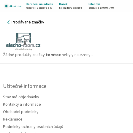
Přejít
Doručení na adresu
Dárek
Infolinka
Aktuálně:
na
nejčastěji 3 pracovní dny
ke každému produktu
pracovní dny 09:00-17:00
obsah
NÁKUPNÍ
Prodávané značky
KOŠÍK
tomtoc
CZK
Žádné produkty značky
tomtoc
nebyly nalezeny...
Z
á
p
a
Užitečné informace
t
Stav mé objednávky
í
Kontakty a informace
Obchodní podmínky
Reklamace
Podmínky ochrany osobních údajů