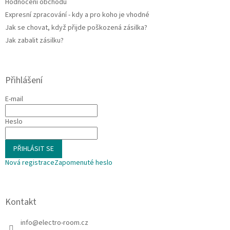
Hodnocení obchodu
Expresní zpracování - kdy a pro koho je vhodné
Jak se chovat, když přijde poškozená zásilka?
Jak zabalit zásilku?
Přihlášení
E-mail
Heslo
PŘIHLÁSIT SE
Nová registrace
Zapomenuté heslo
Kontakt
info
@
electro-room.cz