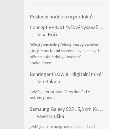
Poslední hodnocení produktů
Concept VP4201 tyčový vysavač / elektrický smeták Tyčový vysavač 2 v 1 AC Suché a mokré Bezsáčkové 0,6 l 90 W Černá, Stříbrná
Jana Kočí
|
Hodnocení produktu je 5 z 5 hvězdiček.
Děkuji jsem mile překvapená vysavačem
který je perfektní najednou vysaje a vytře
během krátké doby Absolutní
spokojenost
Behringer FLOW 8 - digitální mixér
Jan Balada
|
Hodnocení produktu je 5 z 5 hvězdiček.
Ještě jsem jej nestačil vyzkoušet v
ostrém provozu.
Samsung Galaxy S25 15,8 cm (6.2") Dual SIM Android 15 5G USB typu C 12 GB 256 GB 4000 mAh Námořnická modrá
Pavel Hruška
|
Hodnocení produktu je 1 z 5 hvězdiček.
ještě jsem ho nezprovoznil, není čas :)