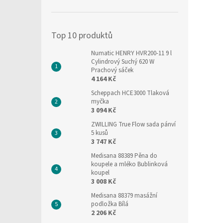
í
p
a
Top 10 produktů
n
e
Numatic HENRY HVR200-11 9 l
l
Cylindrový Suchý 620 W
Prachový sáček
4 164 Kč
Scheppach HCE3000 Tlaková
myčka
3 094 Kč
ZWILLING True Flow sada pánví
5 kusů
3 747 Kč
Medisana 88389 Pěna do
koupele a mléko Bublinková
koupel
3 008 Kč
Medisana 88379 masážní
podložka Bílá
2 206 Kč