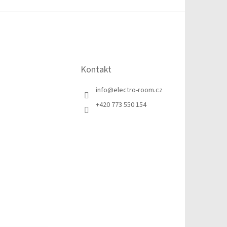
Kontakt
info
@
electro-room.cz
+420 773 550 154