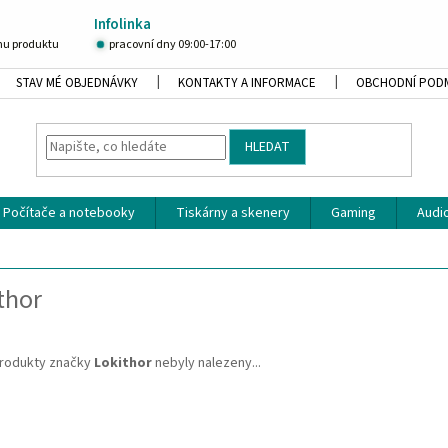
Infolinka
u produktu
pracovní dny 09:00-17:00
STAV MÉ OBJEDNÁVKY
KONTAKTY A INFORMACE
OBCHODNÍ POD
HLEDAT
Počítače a notebooky
Tiskárny a skenery
Gaming
Audio
thor
rodukty značky
Lokithor
nebyly nalezeny...