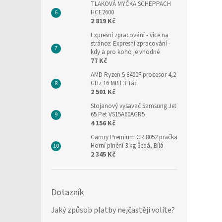
TLAKOVÁ MYČKA SCHEPPACH
HCE2600
2 819 Kč
Expresní zpracování
- více na
stránce: Expresní zpracování -
kdy a pro koho je vhodné
77 Kč
AMD Ryzen 5 8400F procesor 4,2
GHz 16 MB L3 Tác
2 501 Kč
Stojanový vysavač Samsung Jet
65 Pet VS15A60AGR5
4 156 Kč
Camry Premium CR 8052 pračka
Horní plnění 3 kg Šedá, Bílá
2 345 Kč
Dotazník
Jaký způsob platby nejčastěji volíte?