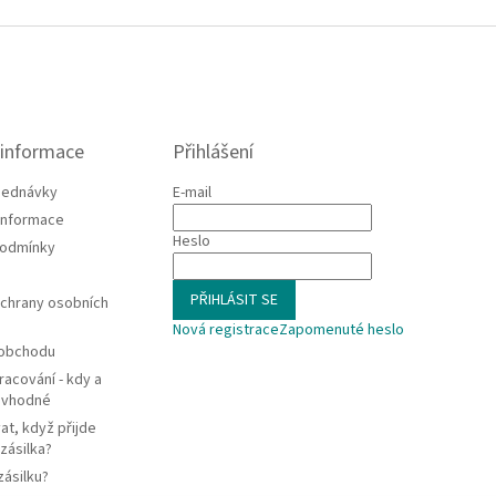
 informace
Přihlášení
jednávky
E-mail
 informace
Heslo
podmínky
PŘIHLÁSIT SE
chrany osobních
Nová registrace
Zapomenuté heslo
 obchodu
racování - kdy a
e vhodné
at, když přijde
zásilka?
zásilku?