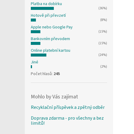
Platba na dobírku
(36%)
Hotově při převzetí
(8%)
Apple nebo Google Pay
(15%)
Bankovním převodem
(15%)
Online platební kartou
(24%)
Jiné
(2%)
Počet hlasů:
245
Mohlo by Vás zajímat
Recyklační příspěvek a zpětný odběr
Doprava zdarma - pro všechny a bez
limitů!