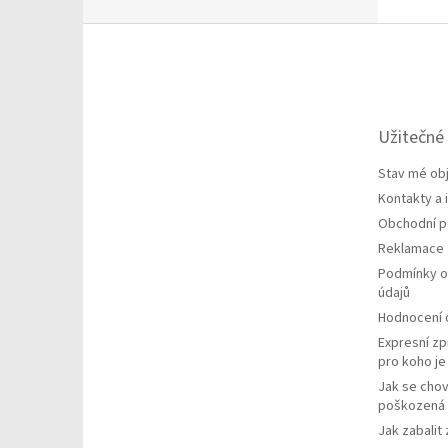
Z
á
p
a
t
Užitečné
í
Stav mé ob
Kontakty a
Obchodní 
Reklamace
Podmínky o
údajů
Hodnocení
Expresní zp
pro koho j
Jak se chov
poškozená 
Jak zabalit 