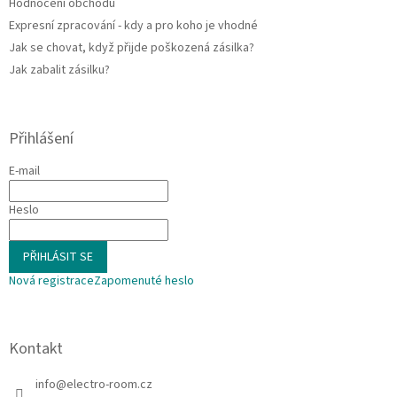
Hodnocení obchodu
Expresní zpracování - kdy a pro koho je vhodné
Jak se chovat, když přijde poškozená zásilka?
Jak zabalit zásilku?
Přihlášení
E-mail
Heslo
PŘIHLÁSIT SE
Nová registrace
Zapomenuté heslo
Kontakt
info
@
electro-room.cz