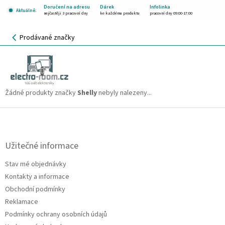
Přejít
Doručení na adresu
Dárek
Infolinka
Aktuálně:
na
nejčastěji 3 pracovní dny
ke každému produktu
pracovní dny 09:00-17:00
obsah
NÁKUPNÍ
Prodávané značky
KOŠÍK
Shelly
CZK
Žádné produkty značky
Shelly
nebyly nalezeny...
Z
á
p
a
Užitečné informace
t
Stav mé objednávky
í
Kontakty a informace
Obchodní podmínky
Reklamace
Podmínky ochrany osobních údajů