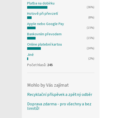
Platba na dobírku
(36%)
Hotově při převzetí
(8%)
Apple nebo Google Pay
(15%)
Bankovním převodem
(15%)
Online platební kartou
(24%)
Jiné
(2%)
Počet hlasů:
245
Mohlo by Vás zajímat
Recyklační příspěvek a zpětný odběr
Doprava zdarma - pro všechny a bez
limitů!