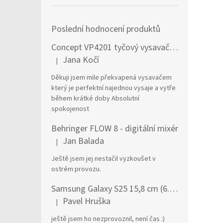
Poslední hodnocení produktů
Concept VP4201 tyčový vysavač / elektrický smeták Tyčový vysavač 2 v 1 AC Suché a mokré Bezsáčkové 0,6 l 90 W Černá, Stříbrná
Jana Kočí
|
Hodnocení produktu je 5 z 5 hvězdiček.
Děkuji jsem mile překvapená vysavačem
který je perfektní najednou vysaje a vytře
během krátké doby Absolutní
spokojenost
Behringer FLOW 8 - digitální mixér
Jan Balada
|
Hodnocení produktu je 5 z 5 hvězdiček.
Ještě jsem jej nestačil vyzkoušet v
ostrém provozu.
Samsung Galaxy S25 15,8 cm (6.2") Dual SIM Android 15 5G USB typu C 12 GB 256 GB 4000 mAh Námořnická modrá
Pavel Hruška
|
Hodnocení produktu je 1 z 5 hvězdiček.
ještě jsem ho nezprovoznil, není čas :)