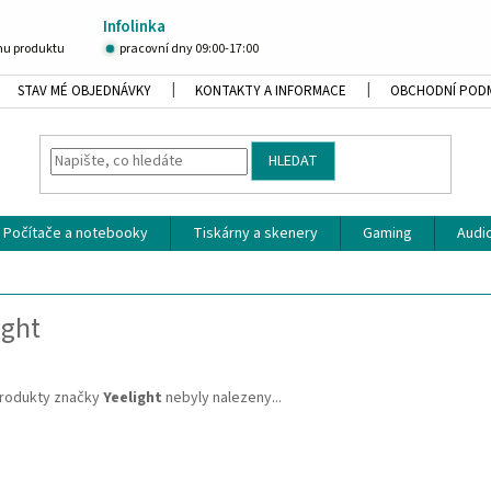
Infolinka
u produktu
pracovní dny 09:00-17:00
STAV MÉ OBJEDNÁVKY
KONTAKTY A INFORMACE
OBCHODNÍ POD
HLEDAT
Počítače a notebooky
Tiskárny a skenery
Gaming
Audio
ight
rodukty značky
Yeelight
nebyly nalezeny...