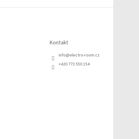
Kontakt
info
@
electro-room.cz
+420 773 550 154