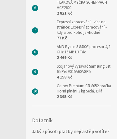
TLAKOVÁ MYČKA SCHEPPACH
HCE2600
2 821 Kč
Expresní zpracování
- více na
stránce: Expresní zpracování -
kdy a pro koho je vhodné
77 Kč
AMD Ryzen 5 8400F procesor 4,2
GHz 16 MB L3 Tác
2 469 Kč
Stojanový vysavač Samsung Jet
65 Pet VS15A60AGR5
4 158 Kč
Camry Premium CR 8052 pračka
Horní plnění 3 kg Šedá, Bílá
2 395 Kč
Dotazník
Jaký způsob platby nejčastěji volíte?