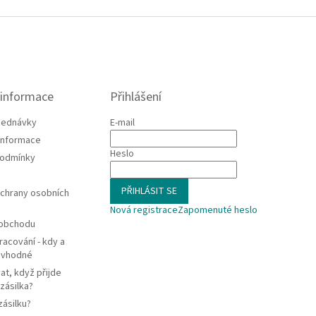
 informace
Přihlášení
jednávky
E-mail
 informace
Heslo
podmínky
PŘIHLÁSIT SE
chrany osobních
Nová registrace
Zapomenuté heslo
 obchodu
racování - kdy a
e vhodné
at, když přijde
zásilka?
zásilku?