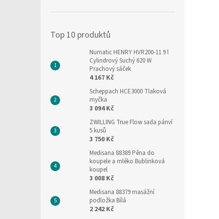
í
p
a
Top 10 produktů
n
e
Numatic HENRY HVR200-11 9 l
l
Cylindrový Suchý 620 W
Prachový sáček
4 167 Kč
Scheppach HCE3000 Tlaková
myčka
3 094 Kč
ZWILLING True Flow sada pánví
5 kusů
3 750 Kč
Medisana 88389 Pěna do
koupele a mléko Bublinková
koupel
3 008 Kč
Medisana 88379 masážní
podložka Bílá
2 242 Kč