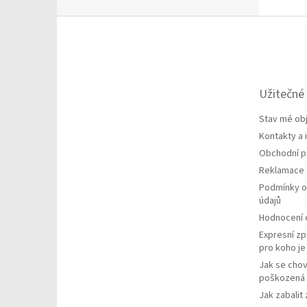
Z
á
p
a
t
Užitečné
í
Stav mé ob
Kontakty a
Obchodní 
Reklamace
Podmínky o
údajů
Hodnocení
Expresní zp
pro koho j
Jak se chov
poškozená 
Jak zabalit 