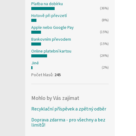
Platba na dobírku
(36%)
Hotově při převzetí
(8%)
Apple nebo Google Pay
(15%)
Bankovním převodem
(15%)
Online platební kartou
(24%)
Jiné
(2%)
Počet hlasů:
245
Mohlo by Vás zajímat
Recyklační příspěvek a zpětný odběr
Doprava zdarma - pro všechny a bez
limitů!