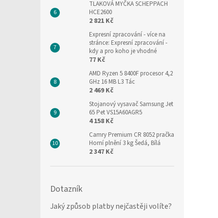
TLAKOVÁ MYČKA SCHEPPACH
HCE2600
2 821 Kč
Expresní zpracování
- více na
stránce: Expresní zpracování -
kdy a pro koho je vhodné
77 Kč
AMD Ryzen 5 8400F procesor 4,2
GHz 16 MB L3 Tác
2 469 Kč
Stojanový vysavač Samsung Jet
65 Pet VS15A60AGR5
4 158 Kč
Camry Premium CR 8052 pračka
Horní plnění 3 kg Šedá, Bílá
2 347 Kč
Dotazník
Jaký způsob platby nejčastěji volíte?