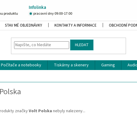
Infolinka
u produktu
pracovní dny 09:00-17:00
STAV MÉ OBJEDNÁVKY
KONTAKTY A INFORMACE
OBCHODNÍ POD
HLEDAT
Počítače a notebooky
Tiskárny a skenery
Gaming
Audio
 Polska
rodukty značky
Volt Polska
nebyly nalezeny...