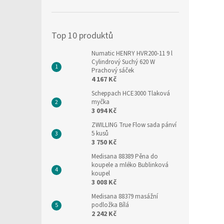
í
p
a
Top 10 produktů
n
e
Numatic HENRY HVR200-11 9 l
l
Cylindrový Suchý 620 W
Prachový sáček
4 167 Kč
Scheppach HCE3000 Tlaková
myčka
3 094 Kč
ZWILLING True Flow sada pánví
5 kusů
3 750 Kč
Medisana 88389 Pěna do
koupele a mléko Bublinková
koupel
3 008 Kč
Medisana 88379 masážní
podložka Bílá
2 242 Kč