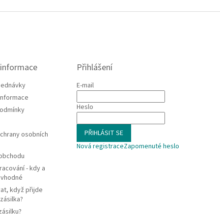
 informace
Přihlášení
jednávky
E-mail
 informace
Heslo
podmínky
PŘIHLÁSIT SE
chrany osobních
Nová registrace
Zapomenuté heslo
 obchodu
racování - kdy a
e vhodné
at, když přijde
zásilka?
zásilku?