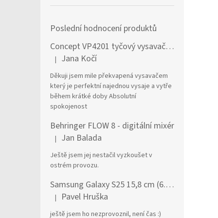
Poslední hodnocení produktů
Concept VP4201 tyčový vysavač / elektrický smeták Tyčový vysavač 2 v 1 AC Suché a mokré Bezsáčkové 0,6 l 90 W Černá, Stříbrná
Jana Kočí
|
Hodnocení produktu je 5 z 5 hvězdiček.
Děkuji jsem mile překvapená vysavačem
který je perfektní najednou vysaje a vytře
během krátké doby Absolutní
spokojenost
Behringer FLOW 8 - digitální mixér
Jan Balada
|
Hodnocení produktu je 5 z 5 hvězdiček.
Ještě jsem jej nestačil vyzkoušet v
ostrém provozu.
Samsung Galaxy S25 15,8 cm (6.2") Dual SIM Android 15 5G USB typu C 12 GB 256 GB 4000 mAh Námořnická modrá
Pavel Hruška
|
Hodnocení produktu je 1 z 5 hvězdiček.
ještě jsem ho nezprovoznil, není čas :)