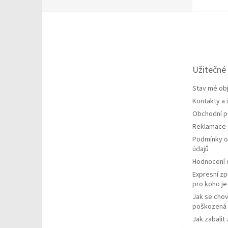
Z
á
p
a
t
Užitečné
í
Stav mé ob
Kontakty a
Obchodní 
Reklamace
Podmínky o
údajů
Hodnocení
Expresní zp
pro koho j
Jak se chov
poškozená 
Jak zabalit 