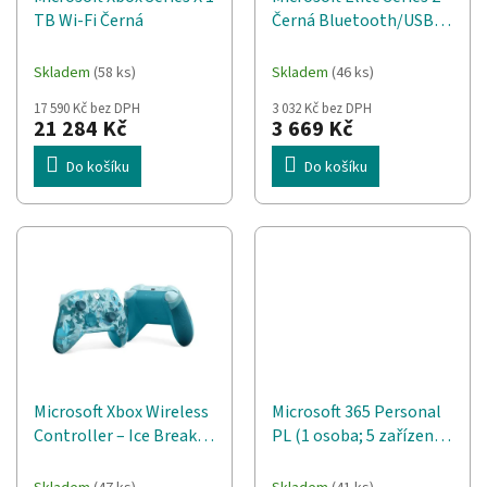
d
t
TB Wi-Fi Černá
Černá Bluetooth/USB
u
ů
Gamepad
k
Analogový/digitální
t
Skladem
(58 ks)
Skladem
(46 ks)
Android, PC, Xbox One,
ů
17 590 Kč bez DPH
3 032 Kč bez DPH
Xbox One X
21 284 Kč
3 669 Kč
Do košíku
Do košíku
Microsoft Xbox Wireless
Microsoft 365 Personal
Controller – Ice Breaker
PL (1 osoba; 5 zařízení ;
Special Edition
12 měsíců; fyzická verze;
Tyrkysová Bluetooth
Polsko) (EP2-32454)