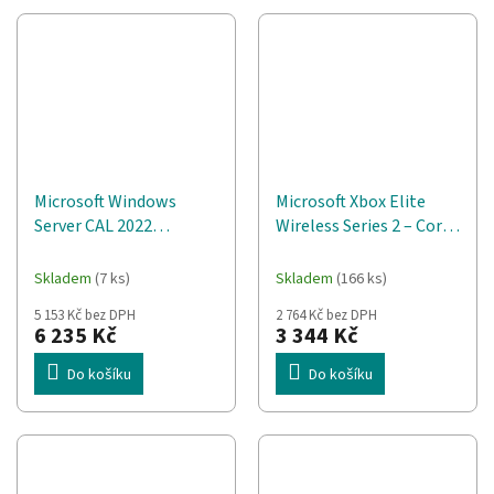
Microsoft Windows
Microsoft Xbox Elite
Server CAL 2022
Wireless Series 2 – Core
Klientská přístupová
Černá, Bílá
licence (CAL) 1 licencí
Bluetooth/USB
Skladem
(7 ks)
Skladem
(166 ks)
Gamepad
5 153 Kč bez DPH
2 764 Kč bez DPH
Analogový/digitální PC,
6 235 Kč
3 344 Kč
Xbox One
Do košíku
Do košíku