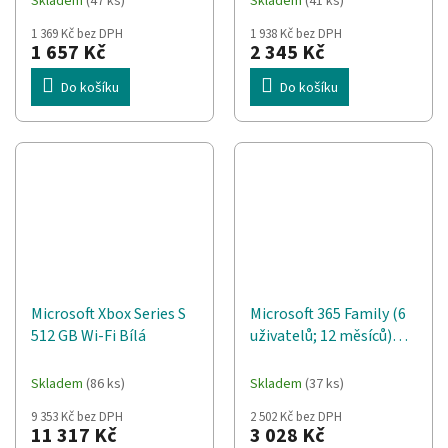
Skladem
(47 ks)
Skladem
(41 ks)
Gamepad
1 369 Kč bez DPH
1 938 Kč bez DPH
Analogový/digitální
1 657 Kč
2 345 Kč
Android, PC, Xbox One,
Xbox Series S, Xbox
Do košíku
Do košíku
Series X, iOS
Microsoft Xbox Series S
Microsoft 365 Family (6
512 GB Wi-Fi Bílá
uživatelů; 12 měsíců)
(EP2-32382)
Skladem
(86 ks)
Skladem
(37 ks)
9 353 Kč bez DPH
2 502 Kč bez DPH
11 317 Kč
3 028 Kč