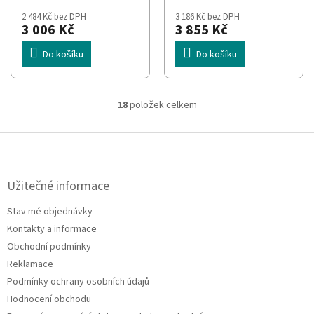
2 484 Kč bez DPH
3 186 Kč bez DPH
3 006 Kč
3 855 Kč
Do košíku
Do košíku
18
položek celkem
O
v
l
Z
á
á
d
p
a
a
Užitečné informace
c
t
í
Stav mé objednávky
í
p
Kontakty a informace
r
v
Obchodní podmínky
k
Reklamace
y
Podmínky ochrany osobních údajů
v
ý
Hodnocení obchodu
p