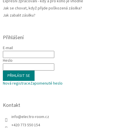
Expresní zpracování - kdy a pro koho je vhodné
i
Jak se chovat, když přijde poškozená zásilka?
s
u
Jak zabalit zásilku?
Přihlášení
E-mail
Heslo
PŘIHLÁSIT SE
Nová registrace
Zapomenuté heslo
Kontakt
info
@
electro-room.cz
+420 773 550 154