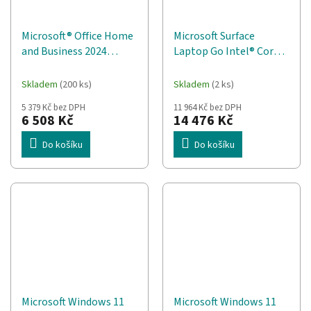
Microsoft® Office Home
Microsoft Surface
and Business 2024
Laptop Go Intel® Core™
Polish EuroZone 1
i5 i5-1035G1 31,6 cm
License Medialess,
(12.4") Dotyková
Skladem
(200 ks)
Skladem
(2 ks)
Polský
obrazovka 8 GB
5 379 Kč bez DPH
11 964 Kč bez DPH
LPDDR4x-SDRAM 256
6 508 Kč
14 476 Kč
GB SSD Wi-Fi 6
(802.11ax) Windows 10
Do košíku
Do košíku
Pro Platinová
Microsoft Windows 11
Microsoft Windows 11