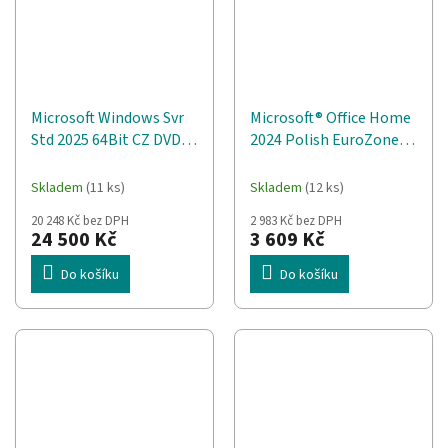
Microsoft Windows Svr
Microsoft® Office Home
Std 2025 64Bit CZ DVD
2024 Polish EuroZone 1
16 core OEM
License Medialess,
Polský
Skladem
(11 ks)
Skladem
(12 ks)
20 248 Kč bez DPH
2 983 Kč bez DPH
24 500 Kč
3 609 Kč
Do košíku
Do košíku