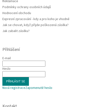
Reklamace
y
Podmínky ochrany osobních údajů
v
ý
Hodnocení obchodu
p
Expresní zpracování - kdy a pro koho je vhodné
i
Jak se chovat, když přijde poškozená zásilka?
s
u
Jak zabalit zásilku?
Přihlášení
E-mail
Heslo
PŘIHLÁSIT SE
Nová registrace
Zapomenuté heslo
Kontakt