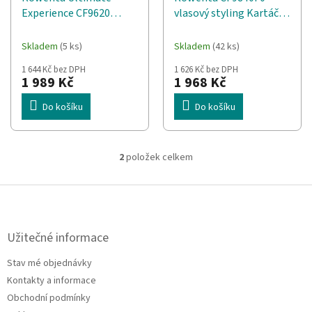
d
t
Experience CF9620
vlasový styling Kartáč
u
ů
Kartáč na horký vzduch
na horký vzduch Teplé
k
Teplé Černá, Měděná
Černá, Měděná
t
Skladem
(5 ks)
Skladem
(42 ks)
750 W
ů
1 644 Kč bez DPH
1 626 Kč bez DPH
1 989 Kč
1 968 Kč
Do košíku
Do košíku
2
položek celkem
O
v
l
Z
á
á
d
p
a
a
Užitečné informace
c
t
í
Stav mé objednávky
í
p
Kontakty a informace
r
v
Obchodní podmínky
k