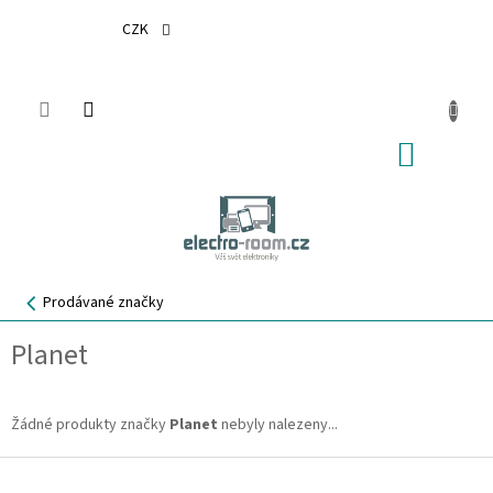
CZK
Přejít
na
obsah
NÁKUP
KOŠÍK
Prodávané značky
Planet
Žádné produkty značky
Planet
nebyly nalezeny...
Z
á