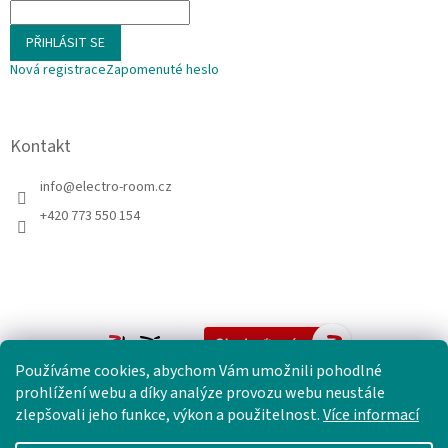
PŘIHLÁSIT SE
Nová registrace
Zapomenuté heslo
Kontakt
info
@
electro-room.cz
+420 773 550 154
Používáme cookies, abychom Vám umožnili pohodlné
prohlížení webu a díky analýze provozu webu neustále
zlepšovali jeho funkce, výkon a použitelnost.
Více informací