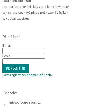
Hodnocení obchodu
Expresní zpracování - kdy a pro koho je vhodné
Jak se chovat, když přijde poškozená zásilka?
Jak zabalit zásilku?
Přihlášení
E-mail
Heslo
PŘIHLÁSIT SE
Nová registrace
Zapomenuté heslo
Kontakt
info
@
electro-room.cz