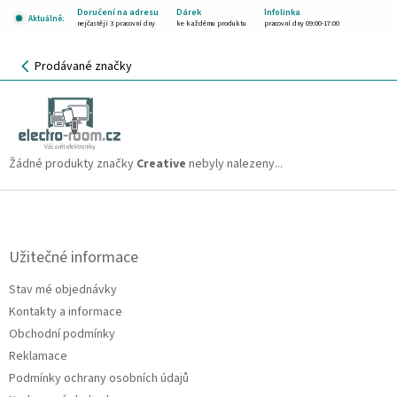
Přejít
Doručení na adresu
Dárek
Infolinka
Aktuálně:
na
nejčastěji 3 pracovní dny
ke každému produktu
pracovní dny 09:00-17:00
obsah
NÁKUPNÍ
Prodávané značky
KOŠÍK
Creative
CZK
Žádné produkty značky
Creative
nebyly nalezeny...
Z
á
p
a
Užitečné informace
t
Stav mé objednávky
í
Kontakty a informace
Obchodní podmínky
Reklamace
Podmínky ochrany osobních údajů