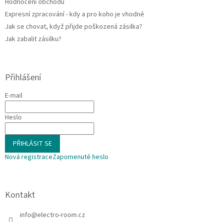
Hodnocení obchodu
Expresní zpracování - kdy a pro koho je vhodné
Jak se chovat, když přijde poškozená zásilka?
Jak zabalit zásilku?
Přihlášení
E-mail
Heslo
PŘIHLÁSIT SE
Nová registrace
Zapomenuté heslo
Kontakt
info
@
electro-room.cz