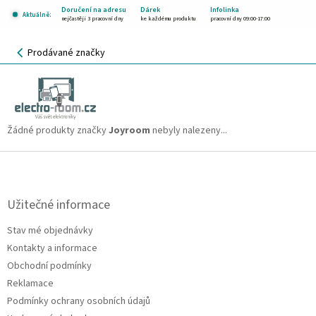
Přejít
Doručení na adresu
Dárek
Infolinka
Aktuálně:
na
nejčastěji 3 pracovní dny
ke každému produktu
pracovní dny 09:00-17:00
obsah
NÁKUPNÍ
Prodávané značky
KOŠÍK
Joyroom
CZK
Žádné produkty značky
Joyroom
nebyly nalezeny...
Z
á
p
a
Užitečné informace
t
Stav mé objednávky
í
Kontakty a informace
Obchodní podmínky
Reklamace
Podmínky ochrany osobních údajů