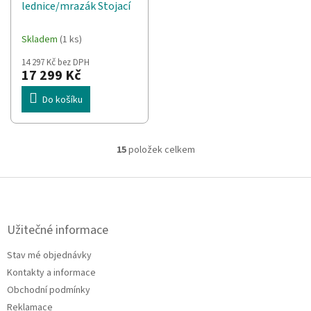
lednice/mrazák Stojací
Skladem
(1 ks)
14 297 Kč bez DPH
17 299 Kč
Do košíku
15
položek celkem
O
v
l
Z
á
á
d
p
a
a
Užitečné informace
c
t
í
Stav mé objednávky
í
p
Kontakty a informace
r
v
Obchodní podmínky
k
Reklamace