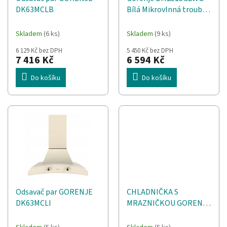
d
t
DK63MCLB
Bílá Mikrovlnná trouba s
u
ů
grilem Vestavěné 25 l
k
900 W
t
Skladem
(6 ks)
Skladem
(9 ks)
ů
6 129 Kč bez DPH
5 450 Kč bez DPH
7 416 Kč
6 594 Kč
Do košíku
Do košíku
Odsavač par GORENJE
CHLADNIČKA S
DK63MCLI
MRAZNIČKOU GORENJE
NRK620EABG4