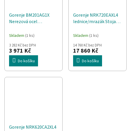
Gorenje BM201AG1X
Gorenje NRK720EAXL4
Nerezová ocel
lednice/mrazák Stojací
Mikrovlnná trouba s
495 l E Šedá
grilem Vestavěné 20 l
Skladem
(1 ks)
Skladem
(1 ks)
800 W
3 282 Kč bez DPH
14 760 Kč bez DPH
3 971 Kč
17 860 Kč
Do košíku
Do košíku
Gorenje NRK620CA2XL4