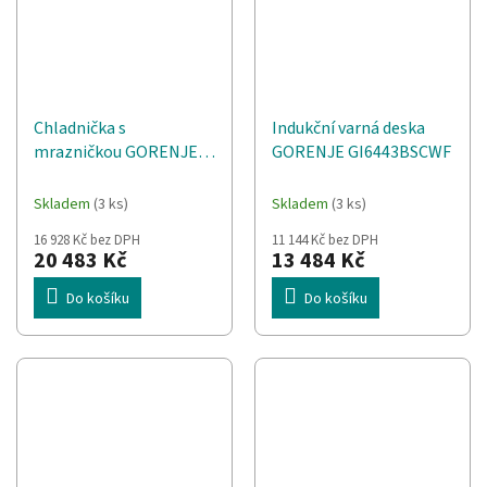
Chladnička s
Indukční varná deska
mrazničkou GORENJE
GORENJE GI6443BSCWF
NRM819E61X
Skladem
(3 ks)
Skladem
(3 ks)
16 928 Kč bez DPH
11 144 Kč bez DPH
20 483 Kč
13 484 Kč
Do košíku
Do košíku