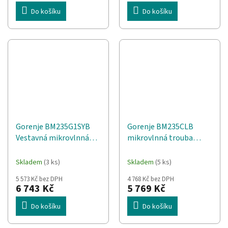
Do košíku
Do košíku
Gorenje BM235G1SYB
Gorenje BM235CLB
Vestavná mikrovlnná
mikrovlnná trouba
trouba 23 l 900 W černá
Černá Kombinovaná
mikrovlnná trouba
Skladem
(3 ks)
Skladem
(5 ks)
Vestavěné 23 l 800 W
5 573 Kč bez DPH
4 768 Kč bez DPH
6 743 Kč
5 769 Kč
Do košíku
Do košíku