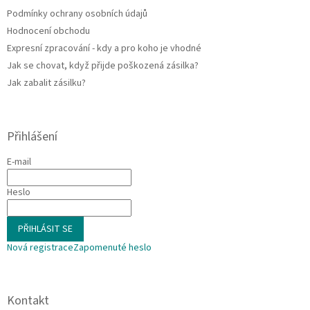
y
Podmínky ochrany osobních údajů
v
ý
Hodnocení obchodu
p
Expresní zpracování - kdy a pro koho je vhodné
i
Jak se chovat, když přijde poškozená zásilka?
s
u
Jak zabalit zásilku?
Přihlášení
E-mail
Heslo
PŘIHLÁSIT SE
Nová registrace
Zapomenuté heslo
Kontakt