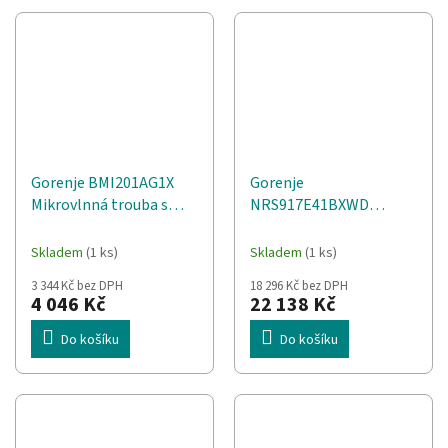
Gorenje BMI201AG1X
Gorenje
Mikrovlnná trouba s
NRS917E41BXWD
grilem Vestavná 20 l 800
lednice s mrazničkou
W
(vedle sebe) Stojací 541 l
Skladem
(1 ks)
Skladem
(1 ks)
E Černá
3 344 Kč bez DPH
18 296 Kč bez DPH
4 046 Kč
22 138 Kč
Do košíku
Do košíku