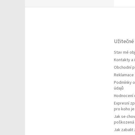
Z
á
p
a
t
Užitečné
í
Stav mé ob
Kontakty a
Obchodní 
Reklamace
Podmínky o
údajů
Hodnocení
Expresní zp
pro koho j
Jak se chov
poškozená 
Jak zabalit 