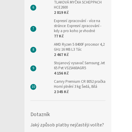
TLAKOVÁ MYČKA SCHEPPACH
HCE2600
2 819 Kč
Expresní zpracování
- více na
stránce: Expresní zpracování -
kdy a pro koho je vhodné
77 Kč
AMD Ryzen 5 8400F procesor 4,2
GHz 16 MB L3 Tác
2 467 Kč
Stojanový vysavač Samsung Jet
65 Pet VS15A60AGR5
4 156 Kč
Camry Premium CR 8052 pračka
Horní plnění 3 kg Šedá, Bílá
2 345 Kč
Dotazník
Jaký způsob platby nejčastěji volíte?