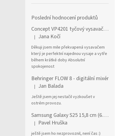
Poslední hodnocení produktů
Concept VP4201 tyčový vysavač / elektrický smeták Tyčový vysavač 2 v 1 AC Suché a mokré Bezsáčkové 0,6 l 90 W Černá, Stříbrná
Jana Kočí
|
Hodnocení produktu je 5 z 5 hvězdiček.
Děkuji jsem mile překvapená vysavačem
který je perfektní najednou vysaje a vytře
během krátké doby Absolutní
spokojenost
Behringer FLOW 8 - digitální mixér
Jan Balada
|
Hodnocení produktu je 5 z 5 hvězdiček.
Ještě jsem jej nestačil vyzkoušet v
ostrém provozu.
Samsung Galaxy S25 15,8 cm (6.2") Dual SIM Android 15 5G USB typu C 12 GB 256 GB 4000 mAh Námořnická modrá
Pavel Hruška
|
Hodnocení produktu je 1 z 5 hvězdiček.
ještě jsem ho nezprovoznil, není čas :)