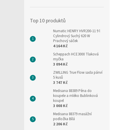
í
p
a
Top 10 produktů
n
e
Numatic HENRY HVR200-11 9 l
l
Cylindrový Suchý 620 W
Prachový sáček
4 164 Kč
Scheppach HCE3000 Tlaková
myčka
3 094 Kč
ZWILLING True Flow sada pánví
5 kusů
3 747 Kč
Medisana 88389 Pěna do
koupele a mléko Bublinková
koupel
3 008 Kč
Medisana 88379 masážní
podložka Bílá
2 206 Kč