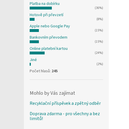
Platba na dobírku
(36%)
Hotově při převzetí
(8%)
Apple nebo Google Pay
(15%)
Bankovním převodem
(15%)
Online platební kartou
(24%)
Jiné
(2%)
Počet hlasů:
245
Mohlo by Vás zajímat
Recyklační příspěvek a zpětný odběr
Doprava zdarma - pro všechny a bez
limitů!