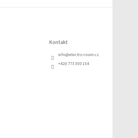
Kontakt
info
@
electro-room.cz
+420 773 550 154