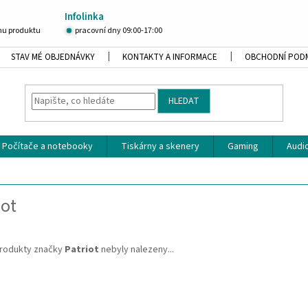
Infolinka
u produktu
pracovní dny 09:00-17:00
STAV MÉ OBJEDNÁVKY
KONTAKTY A INFORMACE
OBCHODNÍ POD
HLEDAT
Počítače a notebooky
Tiskárny a skenery
Gaming
Audio
iot
rodukty značky
Patriot
nebyly nalezeny...