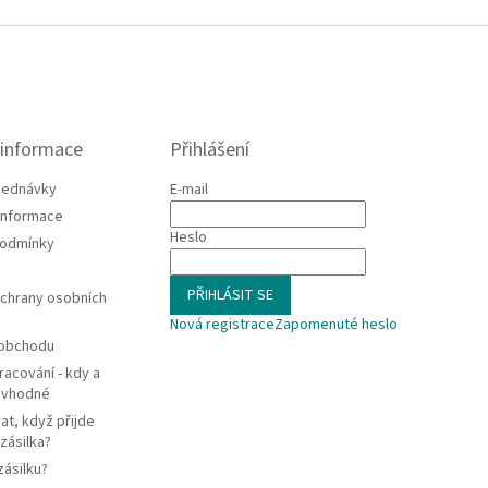
 informace
Přihlášení
jednávky
E-mail
 informace
Heslo
podmínky
PŘIHLÁSIT SE
chrany osobních
Nová registrace
Zapomenuté heslo
 obchodu
racování - kdy a
e vhodné
at, když přijde
zásilka?
zásilku?