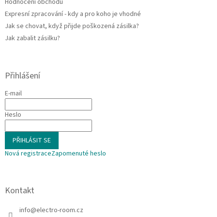
Hodnocení obchodu
Expresní zpracování - kdy a pro koho je vhodné
Jak se chovat, když přijde poškozená zásilka?
Jak zabalit zásilku?
Přihlášení
E-mail
Heslo
PŘIHLÁSIT SE
Nová registrace
Zapomenuté heslo
Kontakt
info
@
electro-room.cz