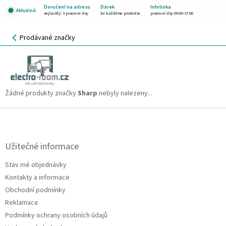
Přejít
Doručení na adresu
Dárek
Infolinka
Aktuálně:
na
nejčastěji 3 pracovní dny
ke každému produktu
pracovní dny 09:00-17:00
obsah
NÁKUPNÍ
Prodávané značky
KOŠÍK
Sharp
CZK
Žádné produkty značky
Sharp
nebyly nalezeny...
Z
á
p
a
Užitečné informace
t
Stav mé objednávky
í
Kontakty a informace
Obchodní podmínky
Reklamace
Podmínky ochrany osobních údajů