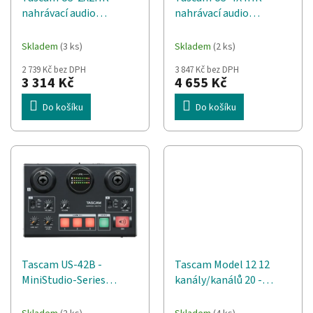
d
t
nahrávací audio
nahrávací audio
u
ů
rozhraní
rozhraní
k
t
Skladem
(3 ks)
Skladem
(2 ks)
ů
2 739 Kč bez DPH
3 847 Kč bez DPH
3 314 Kč
4 655 Kč
Do košíku
Do košíku
Tascam US-42B -
Tascam Model 12 12
MiniStudio-Series
kanály/kanálů 20 -
"Creator" - Zvukové
20000 Hz Černá, Dřevo
rozhraní USB