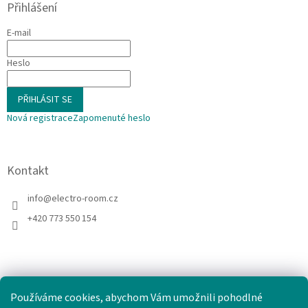
Přihlášení
E-mail
Heslo
PŘIHLÁSIT SE
Nová registrace
Zapomenuté heslo
Kontakt
info
@
electro-room.cz
+420 773 550 154
Používáme cookies, abychom Vám umožnili pohodlné