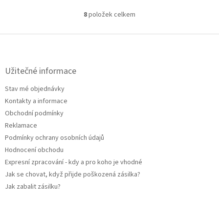
8
položek celkem
O
v
l
Z
á
á
d
p
a
a
Užitečné informace
c
t
í
Stav mé objednávky
í
p
Kontakty a informace
r
v
Obchodní podmínky
k
Reklamace
y
Podmínky ochrany osobních údajů
v
ý
Hodnocení obchodu
p
Expresní zpracování - kdy a pro koho je vhodné
i
Jak se chovat, když přijde poškozená zásilka?
s
u
Jak zabalit zásilku?