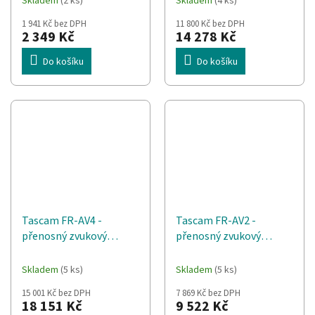
Skladem
(2 ks)
Skladem
(4 ks)
1 941 Kč bez DPH
11 800 Kč bez DPH
2 349 Kč
14 278 Kč
Do košíku
Do košíku
Tascam FR-AV4 -
Tascam FR-AV2 -
přenosný zvukový
přenosný zvukový
záznamník
záznamník
Skladem
(5 ks)
Skladem
(5 ks)
15 001 Kč bez DPH
7 869 Kč bez DPH
18 151 Kč
9 522 Kč