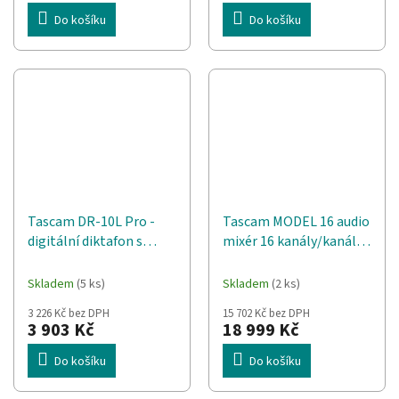
Do košíku
Do košíku
Tascam DR-10L Pro -
Tascam MODEL 16 audio
digitální diktafon s
mixér 16 kanály/kanálů
lavalier mikrofonem
20 - 30000 Hz Černá,
Zlato, Dřevo
Skladem
(5 ks)
Skladem
(2 ks)
3 226 Kč bez DPH
15 702 Kč bez DPH
3 903 Kč
18 999 Kč
Do košíku
Do košíku