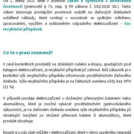
Od 1. ledna 2021 vešel v účinnost
Zákon o výrobcích s ukončenou
životností
(jmenovitě § 73, resp. § 99 zákona č. 542/2020 Sb.). Tento
zákon stanovuje prodejcům povinnost uvádět na daňových dokladech
odděleně náklady, které vznikají v souvislosti se zpětným odběrem,
zpracováním, využitím a odstraněním odpadního elektrozařízení –
tzv.
recyklační příspěvek
.
Co to v praxi znamená?
V ceně konkrétních produktů na stránkách našeho e-shopu, spadajících pod
kategorii elektrozařízení, je recyklační příspěvek již zahrnut. Náš zákazník je o
konkrétní výši recyklačního příspěvku informován prostřednictvím daňového
dokladu. Výše recyklačního příspěvku je na fakturách uvedena vždy bez DPH
(21 %).
V případě prodeje elektrozařízení s vloženými přenosnými bateriemi nebo
akumulátory, které je možné vykázat prostřednictvím zjednodušeného
výkaznictví, je na daňovém dokladu uvedena výše recyklačního příspěvku již
obsahující navýšení za vložené přenosné baterie či akumulátory, které
produkt obsahuje.
Koupit si u nás však můžete i elektrozařízení, které v rámci sazebníku nespadá