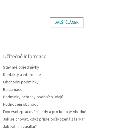
DALŠÍ ČLÁNEK
Z
á
p
a
Užitečné informace
t
Stav mé objednávky
í
Kontakty a informace
Obchodní podmínky
Reklamace
Podmínky ochrany osobních údajů
Hodnocení obchodu
Expresní zpracování - kdy a pro koho je vhodné
Jak se chovat, když přijde poškozená zásilka?
Jak zabalit zásilku?