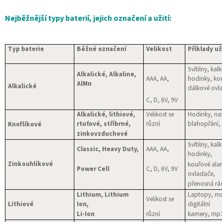
Nejběžnější typy baterií, jejich označení a užití:
Typ baterie
Běžné označení
Velikost
Příklady už
Svítilny, kal
Alkalické, Alkaline,
AAA, AA,
hodinky, ko
AlMn
Alkalické
dálkové ovl
C, D,
6V
, 9V
Alkalické, lithiové,
Velikost se
Hodinky, na
rtuťové, stříbrné,
různí
blahopřání,
Knoflíkové
zinkovzduchové
Svítilny, kal
Classic, Heavy Duty,
AAA, AA,
hodinky,
Zinkouhlíkové
kouřové ala
Power Cell
C, D,
6V
, 9V
ovladače,
přenosná rád
Lithium,
Lithium
Laptopy, mob
Velikost se
Lithiové
Ion,
digitální
Li-Ion
různí
kamery, mp3