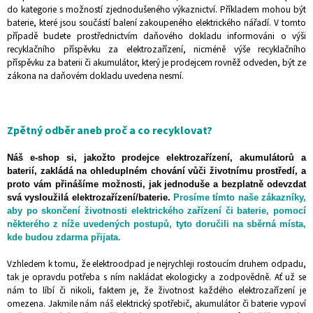
do kategorie s možností zjednodušeného výkaznictví. Příkladem mohou být
baterie, které jsou součástí balení zakoupeného elektrického nářadí. V tomto
případě budete prostřednictvím daňového dokladu informováni o výši
recyklačního příspěvku za elektrozařízení, nicméně výše recyklačního
příspěvku za baterii či akumulátor, který je prodejcem rovněž odveden, být ze
zákona na daňovém dokladu uvedena nesmí.
Zpětný odběr aneb proč a co recyklovat?
Náš e-shop si, jakožto prodejce elektrozařízení, akumulátorů a
baterií, zakládá na ohleduplném chování vůči životnímu prostředí,
a
proto vám přinášíme možnosti, jak jednoduše a bezplatně odevzdat
svá vysloužilá elektrozařízení/baterie.
Prosíme tímto naše zákazníky,
aby po skončení životnosti elektrického zařízení či baterie, pomocí
některého z níže uvedených postupů, tyto doručili na sběrná místa,
kde budou zdarma přijata.
Vzhledem k tomu, že elektroodpad je nejrychleji rostoucím druhem odpadu,
tak je opravdu potřeba s ním nakládat ekologicky a zodpovědně. Ať už se
nám to líbí či nikoli, faktem je, že životnost každého elektrozařízení je
omezena. Jakmile nám náš elektrický spotřebič, akumulátor či baterie vypoví