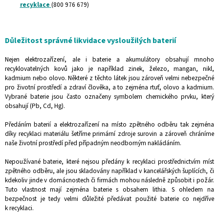
recyklace
(800 976 679)
Důležitost správné
likvidace
vysloužilých
baterií
Nejen elektrozařízení, ale i baterie a akumulátory obsahují mnoho
recyklovatelných kovů jako je například zinek, železo, mangan, nikl,
kadmium nebo olovo. Některé z těchto látek jsou zároveň velmi nebezpečné
pro životní prostředí a zdraví člověka, a to zejména rtuť, olovo a kadmium.
Vybrané baterie jsou často označeny symbolem chemického prvku, který
obsahují (Pb, Cd, Hg).
Předáním baterií a elektrozařízení na místo zpětného odběru tak zejména
díky recyklaci materiálu šetříme primární zdroje surovin a zároveň chráníme
naše životní prostředí před případným neodborným nakládáním.
Nepoužívané baterie, které nejsou předány k recyklaci prostřednictvím míst
zpětného odběru, ale jsou skladovány například v kancelářských šuplících, či
kdekoliv jinde v domácnostech či firmách mohou následně způsobit i požár.
Tuto vlastnost mají zejména baterie s obsahem lithia. S ohledem na
bezpečnost je tedy velmi důležité předávat použité baterie co nejdříve
k recyklaci.