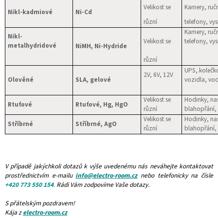
Velikost se
Kamery, ruč
Nikl-kadmiové
Ni-Cd
různí
telefony, vys
Kamery, ruč
Nikl-
Velikost se
telefony, vys
me
talhydridové
NiMH, Ni-Hydride
různí
UPS, kolečko
2V
, 6V, 12V
Olověné
SLA, gelové
vozidla, vod
Velikost se
Hodinky, na
Rtuťové
Rtuťové, Hg, HgO
různí
blahopřání,
Velikost se
Hodinky, na
Stříbrné
Stříbrné, AgO
různí
blahopřání,
V případě jakýchkoli dotazů k výše uvedenému nás neváhejte kontaktovat
prostřednictvím e-mailu
info@electro-room.cz
nebo telefonicky na čísle
+420 773 550 154
.
Rádi Vám zodpovíme Vaše dotazy.
S přátelským pozdravem!
Kája z
electro-room.cz