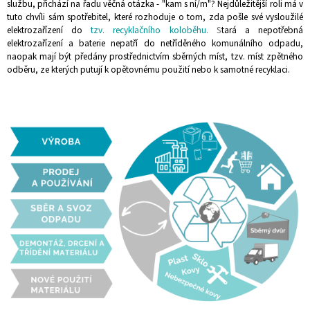
službu, přichází na řadu věčná otázka - "kam s ní/m"? Nejdůležitější roli má v
tuto chvíli sám spotřebitel, které rozhoduje o tom, zda pošle své vysloužilé
elektrozařízení do
tzv. recyklačního koloběhu
.
S
tará a nepotřebná
elektrozařízení a baterie
nepatří
do
netřídě
né
ho komunálního odpadu,
naopak mají být předány prostřednictvím sběrných míst, tzv. míst zpětného
odběru
,
ze kterých putují k opětovnému použití nebo k
samotné
recyklaci
.