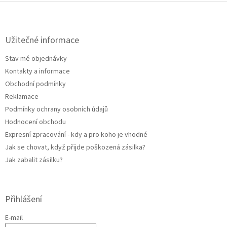
l
Z
á
á
d
p
a
a
Užitečné informace
c
t
í
Stav mé objednávky
í
p
Kontakty a informace
r
v
Obchodní podmínky
k
Reklamace
y
Podmínky ochrany osobních údajů
v
ý
Hodnocení obchodu
p
Expresní zpracování - kdy a pro koho je vhodné
i
Jak se chovat, když přijde poškozená zásilka?
s
u
Jak zabalit zásilku?
Přihlášení
E-mail