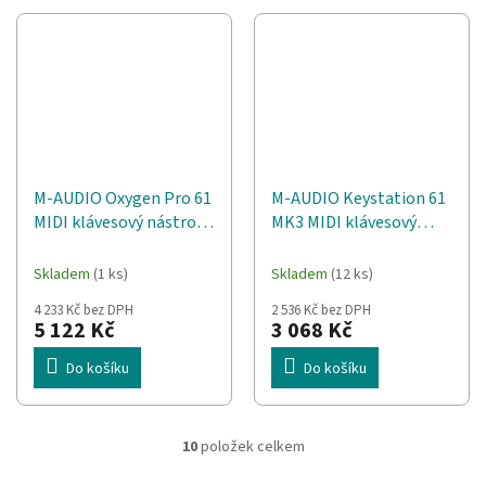
M-AUDIO Oxygen Pro 61
M-AUDIO Keystation 61
MIDI klávesový nástroj
MK3 MIDI klávesový
61 klíče/klíčů USB
nástroj 61 klíče/klíčů
USB Černá, Bílá
Skladem
(1 ks)
Skladem
(12 ks)
4 233 Kč bez DPH
2 536 Kč bez DPH
5 122 Kč
3 068 Kč
Do košíku
Do košíku
10
položek celkem
O
v