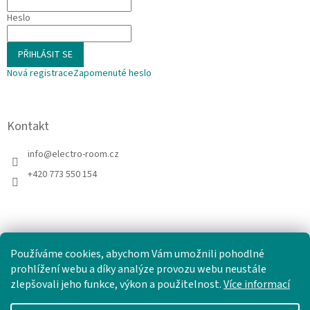
Heslo
PŘIHLÁSIT SE
Nová registrace
Zapomenuté heslo
Kontakt
info
@
electro-room.cz
+420 773 550 154
Používáme cookies, abychom Vám umožnili pohodlné
prohlížení webu a díky analýze provozu webu neustále
zlepšovali jeho funkce, výkon a použitelnost.
Více informací