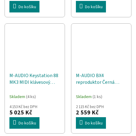
Do košíku
Do košíku
M-AUDIO Keystation 88
M-AUDIO BX4
MK3 MIDI klávesový
reproduktor Černá
nástroj 88 klíče/klíčů
Kabel 50 W
USB Černá, Bílá
Skladem
(4 ks)
Skladem
(1 ks)
4 153 Kč bez DPH
2 115 Kč bez DPH
5 025 Kč
2 559 Kč
Do košíku
Do košíku