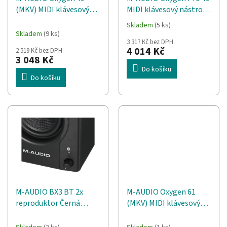
d
t
(MKV) MIDI klávesový
MIDI klávesový nástroj
u
ů
nástroj 49 klíče/klíčů
49 klíče/klíčů USB
k
Skladem
(5 ks)
Průměrné
USB Černá
t
Skladem
(9 ks)
hodnocení
3 317 Kč bez DPH
ů
produktu
4 014 Kč
2 519 Kč bez DPH
je
3 048 Kč
5,0
Do košíku
z
Do košíku
5
hvězdiček.
M-AUDIO BX3 BT 2x
M-AUDIO Oxygen 61
reproduktor Černá
(MKV) MIDI klávesový
Kabel + Bluetooth 50 W
nástroj 61 klíče/klíčů
USB Černá