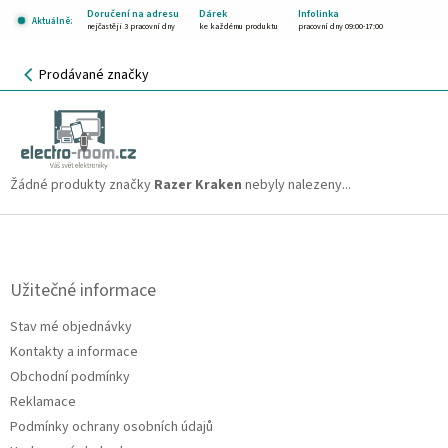
Přejít
Doručení na adresu
Dárek
Infolinka
Aktuálně:
na
nejčastěji 3 pracovní dny
ke každému produktu
pracovní dny 09:00-17:00
obsah
NÁKUPNÍ
Prodávané značky
KOŠÍK
Razer Kraken
CZK
Žádné produkty značky
Razer Kraken
nebyly nalezeny...
Z
á
p
a
Užitečné informace
t
Stav mé objednávky
í
Kontakty a informace
Obchodní podmínky
Reklamace
Podmínky ochrany osobních údajů