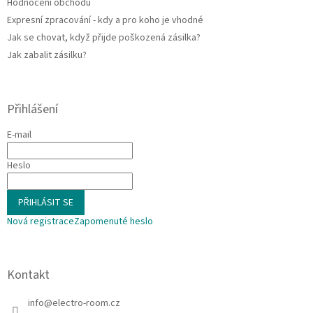
Hodnocení obchodu
Expresní zpracování - kdy a pro koho je vhodné
Jak se chovat, když přijde poškozená zásilka?
Jak zabalit zásilku?
Přihlášení
E-mail
Heslo
PŘIHLÁSIT SE
Nová registrace
Zapomenuté heslo
Kontakt
info
@
electro-room.cz