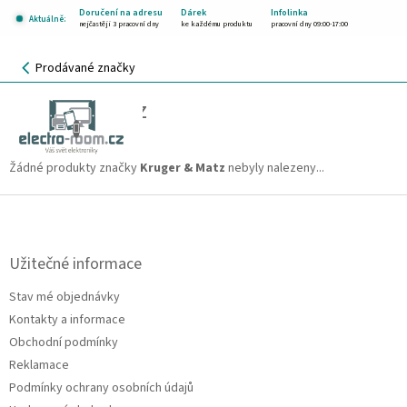
Přejít
Doručení na adresu
Dárek
Infolinka
Aktuálně:
na
nejčastěji 3 pracovní dny
ke každému produktu
pracovní dny 09:00-17:00
obsah
NÁKUPNÍ
Prodávané značky
KOŠÍK
Kruger & Matz
CZK
Žádné produkty značky
Kruger & Matz
nebyly nalezeny...
Z
á
p
a
Užitečné informace
t
Stav mé objednávky
í
Kontakty a informace
Obchodní podmínky
Reklamace
Podmínky ochrany osobních údajů