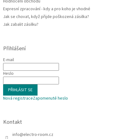
Hodnocení obchodu
Expresní zpracování - kdy a pro koho je vhodné
Jak se chovat, když přijde poškozená zásilka?
Jak zabalit zásilku?
Přihlášení
E-mail
Heslo
PŘIHLÁSIT SE
Nová registrace
Zapomenuté heslo
Kontakt
info
@
electro-room.cz