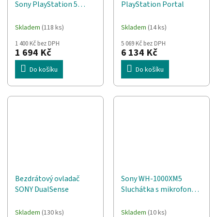
Sony PlayStation 5
PlayStation Portal
DualSense gamepad
Sterling Silver
Skladem
(118 ks)
Skladem
(14 ks)
1 400 Kč bez DPH
5 069 Kč bez DPH
1 694 Kč
6 134 Kč
Do košíku
Do košíku
Bezdrátový ovladač
Sony WH-1000XM5
SONY DualSense
Sluchátka s mikrofonem
Kabelový a bezdrátový
Přes hlavu
Skladem
(130 ks)
Skladem
(10 ks)