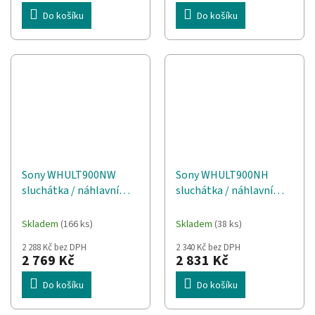
Do košíku
Do košíku
Sony WHULT900NW
Sony WHULT900NH
sluchátka / náhlavní
sluchátka / náhlavní
souprava Sluchátka s
souprava Sluchátka s
mikrofonem Kabelový a
mikrofonem Kabelový a
Skladem
(166 ks)
Skladem
(38 ks)
bezdrátový Přes hlavu
bezdrátový Přes hlavu
2 288 Kč bez DPH
2 340 Kč bez DPH
Hovory/hudba
Hovory/hudba
2 769 Kč
2 831 Kč
Bluetooth Bílá
Bluetooth Zelená
Do košíku
Do košíku