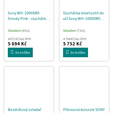
Sony WH-1000XM5
Sluchátka bluetooth do
Smoky Pink - sluchátka,
uší Sony WH-1000XM5
růžová
stříbrná
Skladem
(4 ks)
Skladem
(7 ks)
4 871 Kč bez DPH
4 754 Kč bez DPH
5 894 Kč
5 752 Kč
Do košíku
Do košíku
Bezdrátový ovladač
Přenosná konzole SONY