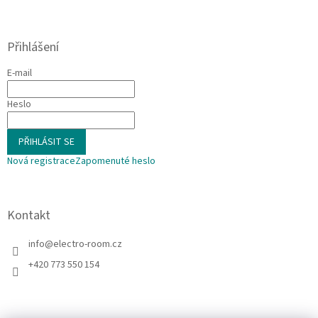
Přihlášení
E-mail
Heslo
PŘIHLÁSIT SE
Nová registrace
Zapomenuté heslo
Kontakt
info
@
electro-room.cz
+420 773 550 154