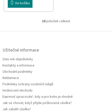
Do košíku
19
položek celkem
O
v
l
Z
á
á
d
p
a
a
Užitečné informace
c
t
í
Stav mé objednávky
í
p
Kontakty a informace
r
v
Obchodní podmínky
k
Reklamace
y
Podmínky ochrany osobních údajů
v
ý
Hodnocení obchodu
p
Expresní zpracování - kdy a pro koho je vhodné
i
Jak se chovat, když přijde poškozená zásilka?
s
u
Jak zabalit zásilku?