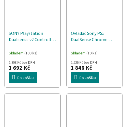
SONY Playstation
Ovladač Sony PS5
Dualsense v2 Controller
DualSense Chrome
PS5 Black
Indigo V2
Skladem
(100 ks)
Skladem
(19 ks)
1 398 Kč bez DPH
1 526 Kč bez DPH
1 692 Kč
1 846 Kč
Do košíku
Do košíku