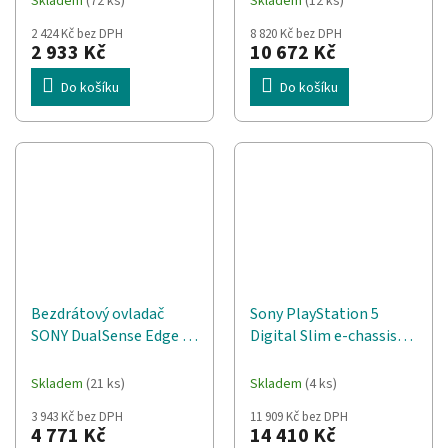
Skladem
(72 ks)
Skladem
(12 ks)
2 424 Kč bez DPH
8 820 Kč bez DPH
2 933 Kč
10 672 Kč
Do košíku
Do košíku
Bezdrátový ovladač
Sony PlayStation 5
SONY DualSense Edge V2
Digital Slim e-chassis
bílý, PlayStation 5
825 GB Černá, Bílá
Skladem
(21 ks)
Skladem
(4 ks)
3 943 Kč bez DPH
11 909 Kč bez DPH
4 771 Kč
14 410 Kč