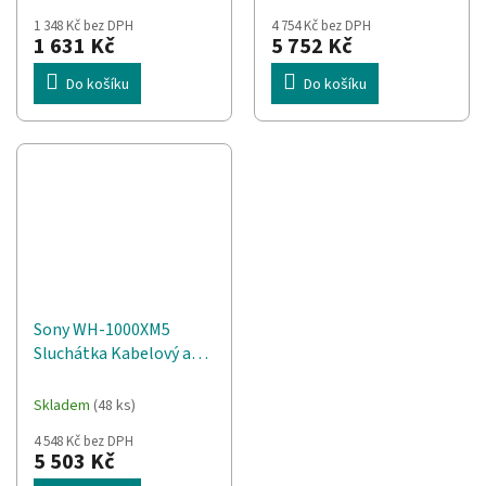
Hovory/hudba
1 348 Kč bez DPH
4 754 Kč bez DPH
Bluetooth Modrá
1 631 Kč
5 752 Kč
Do košíku
Do košíku
Sony WH-1000XM5
Sluchátka Kabelový a
bezdrátový Přes hlavu
Hovory/hudba
Skladem
(48 ks)
Bluetooth Černá
4 548 Kč bez DPH
5 503 Kč