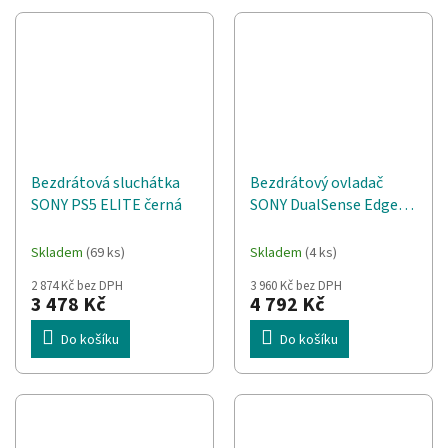
Bezdrátová sluchátka
Bezdrátový ovladač
SONY PS5 ELITE černá
SONY DualSense Edge
Midnight Black
Skladem
(69 ks)
Skladem
(4 ks)
2 874 Kč bez DPH
3 960 Kč bez DPH
3 478 Kč
4 792 Kč
Do košíku
Do košíku