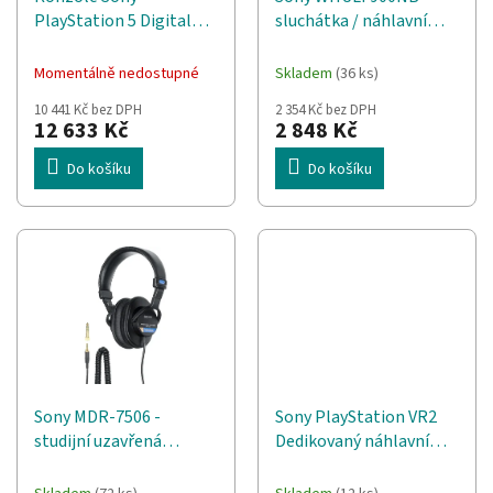
d
t
PlayStation 5 Digital
sluchátka / náhlavní
u
ů
Slim Edition (D Chassis)
souprava Sluchátka s
k
1TB SSD Wi-Fi Černá,
mikrofonem Kabelový a
t
Momentálně nedostupné
Skladem
(36 ks)
Bílá
bezdrátový Přes hlavu
ů
10 441 Kč bez DPH
2 354 Kč bez DPH
Hovory/hudba
12 633 Kč
2 848 Kč
Bluetooth Černá
Do košíku
Do košíku
Sony MDR-7506 -
Sony PlayStation VR2
studijní uzavřená
Dedikovaný náhlavní
sluchátka, černá
displej 560 g Černá, Bílá