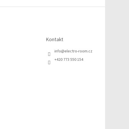
Kontakt
info
@
electro-room.cz
+420 773 550 154