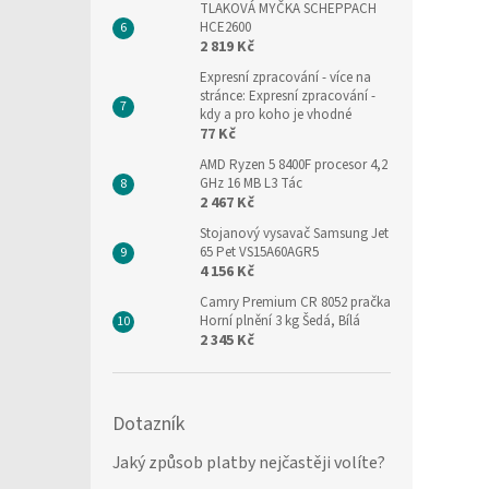
TLAKOVÁ MYČKA SCHEPPACH
HCE2600
2 819 Kč
Expresní zpracování
- více na
stránce: Expresní zpracování -
kdy a pro koho je vhodné
77 Kč
AMD Ryzen 5 8400F procesor 4,2
GHz 16 MB L3 Tác
2 467 Kč
Stojanový vysavač Samsung Jet
65 Pet VS15A60AGR5
4 156 Kč
Camry Premium CR 8052 pračka
Horní plnění 3 kg Šedá, Bílá
2 345 Kč
Dotazník
Jaký způsob platby nejčastěji volíte?