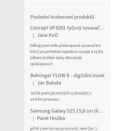
Poslední hodnocení produktů
Concept VP4201 tyčový vysavač / elektrický smeták Tyčový vysavač 2 v 1 AC Suché a mokré Bezsáčkové 0,6 l 90 W Černá, Stříbrná
Jana Kočí
|
Hodnocení produktu je 5 z 5 hvězdiček.
Děkuji jsem mile překvapená vysavačem
který je perfektní najednou vysaje a vytře
během krátké doby Absolutní
spokojenost
Behringer FLOW 8 - digitální mixér
Jan Balada
|
Hodnocení produktu je 5 z 5 hvězdiček.
Ještě jsem jej nestačil vyzkoušet v
ostrém provozu.
Samsung Galaxy S25 15,8 cm (6.2") Dual SIM Android 15 5G USB typu C 12 GB 256 GB 4000 mAh Námořnická modrá
Pavel Hruška
|
Hodnocení produktu je 1 z 5 hvězdiček.
ještě jsem ho nezprovoznil, není čas :)