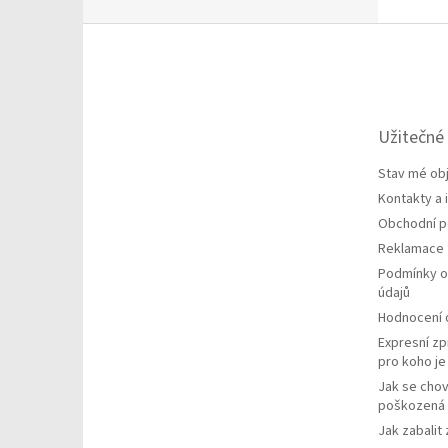
Z
á
p
a
t
Užitečné
í
Stav mé ob
Kontakty a
Obchodní 
Reklamace
Podmínky o
údajů
Hodnocení
Expresní zp
pro koho j
Jak se chov
poškozená 
Jak zabalit 