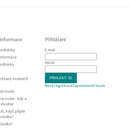
 informace
Přihlášení
jednávky
E-mail
 informace
Heslo
podmínky
PŘIHLÁSIT SE
chrany osobních
Nová registrace
Zapomenuté heslo
 obchodu
racování - kdy a
e vhodné
at, když přijde
zásilka?
zásilku?