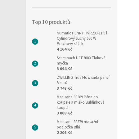
í
p
a
Top 10 produktů
n
e
Numatic HENRY HVR200-11 9 l
l
Cylindrový Suchý 620 W
Prachový sáček
4 164 Kč
Scheppach HCE3000 Tlaková
myčka
3 094 Kč
ZWILLING True Flow sada pánví
5 kusů
3 747 Kč
Medisana 88389 Pěna do
koupele a mléko Bublinková
koupel
3 008 Kč
Medisana 88379 masážní
podložka Bílá
2 206 Kč