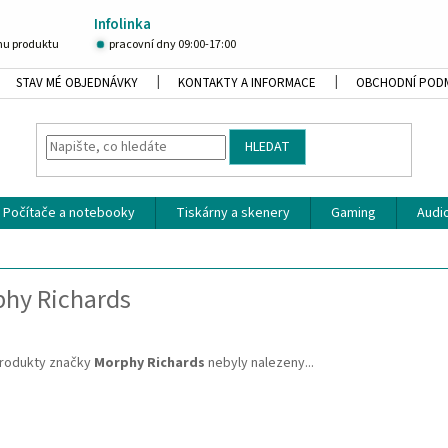
Infolinka
u produktu
pracovní dny 09:00-17:00
STAV MÉ OBJEDNÁVKY
KONTAKTY A INFORMACE
OBCHODNÍ POD
HLEDAT
Počítače a notebooky
Tiskárny a skenery
Gaming
Audio
hy Richards
rodukty značky
Morphy Richards
nebyly nalezeny...