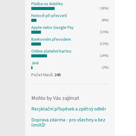
Platba na dobírku
(36%)
Hotově při převzetí
(8%)
Apple nebo Google Pay
(15%)
Bankovním převodem
(15%)
Online platební kartou
(24%)
Jiné
(2%)
Počet hlasů:
245
Mohlo by Vás zajímat
Recyklační příspěvek a zpětný odběr
Doprava zdarma - pro všechny a bez
limitů!