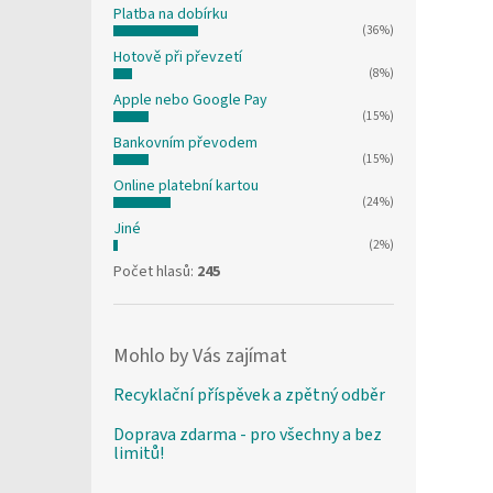
Platba na dobírku
(36%)
Hotově při převzetí
(8%)
Apple nebo Google Pay
(15%)
Bankovním převodem
(15%)
Online platební kartou
(24%)
Jiné
(2%)
Počet hlasů:
245
Mohlo by Vás zajímat
Recyklační příspěvek a zpětný odběr
Doprava zdarma - pro všechny a bez
limitů!