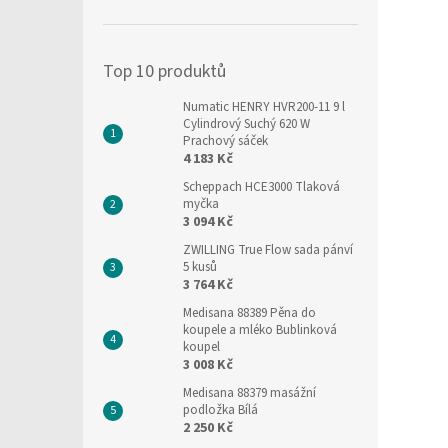
í
p
a
Top 10 produktů
n
e
Numatic HENRY HVR200-11 9 l
l
Cylindrový Suchý 620 W
Prachový sáček
4 183 Kč
Scheppach HCE3000 Tlaková
myčka
3 094 Kč
ZWILLING True Flow sada pánví
5 kusů
3 764 Kč
Medisana 88389 Pěna do
koupele a mléko Bublinková
koupel
3 008 Kč
Medisana 88379 masážní
podložka Bílá
2 250 Kč