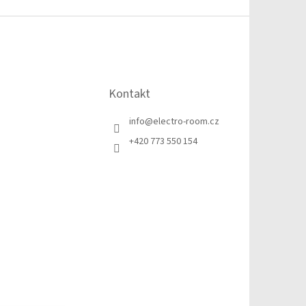
Kontakt
info
@
electro-room.cz
+420 773 550 154