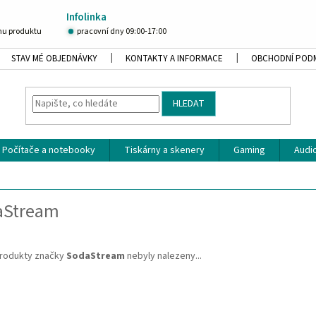
Infolinka
u produktu
pracovní dny 09:00-17:00
STAV MÉ OBJEDNÁVKY
KONTAKTY A INFORMACE
OBCHODNÍ POD
HLEDAT
Počítače a notebooky
Tiskárny a skenery
Gaming
Audio
aStream
rodukty značky
SodaStream
nebyly nalezeny...