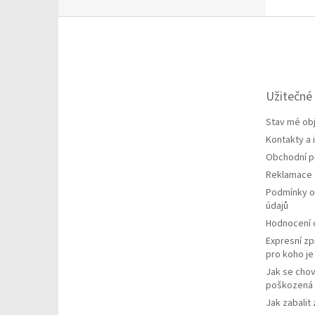
Z
á
p
a
t
Užitečné
í
Stav mé ob
Kontakty a
Obchodní 
Reklamace
Podmínky o
údajů
Hodnocení
Expresní zp
pro koho j
Jak se chov
poškozená 
Jak zabalit 