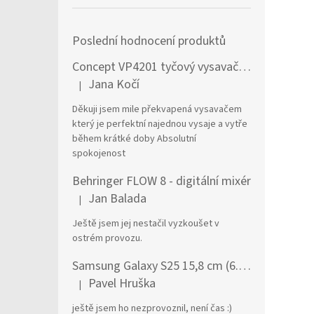
Poslední hodnocení produktů
Concept VP4201 tyčový vysavač / elektrický smeták Tyčový vysavač 2 v 1 AC Suché a mokré Bezsáčkové 0,6 l 90 W Černá, Stříbrná
Jana Kočí
|
Hodnocení produktu je 5 z 5 hvězdiček.
Děkuji jsem mile překvapená vysavačem
který je perfektní najednou vysaje a vytře
během krátké doby Absolutní
spokojenost
Behringer FLOW 8 - digitální mixér
Jan Balada
|
Hodnocení produktu je 5 z 5 hvězdiček.
Ještě jsem jej nestačil vyzkoušet v
ostrém provozu.
Samsung Galaxy S25 15,8 cm (6.2") Dual SIM Android 15 5G USB typu C 12 GB 256 GB 4000 mAh Námořnická modrá
Pavel Hruška
|
Hodnocení produktu je 1 z 5 hvězdiček.
ještě jsem ho nezprovoznil, není čas :)