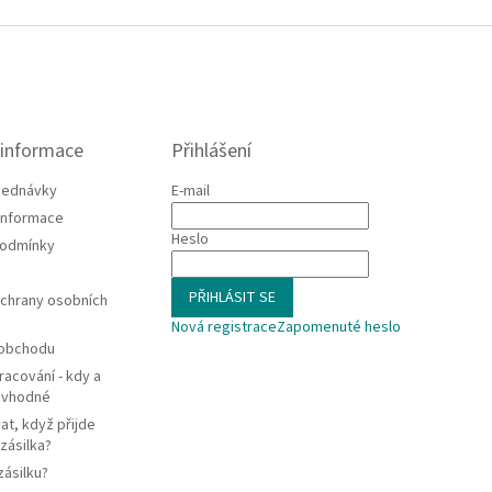
 informace
Přihlášení
jednávky
E-mail
 informace
Heslo
podmínky
PŘIHLÁSIT SE
chrany osobních
Nová registrace
Zapomenuté heslo
 obchodu
racování - kdy a
e vhodné
at, když přijde
zásilka?
zásilku?