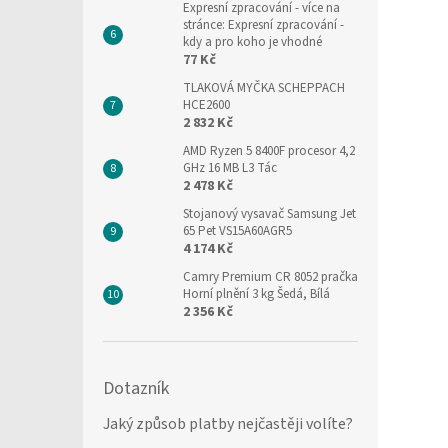
Expresní zpracování
- více na
stránce: Expresní zpracování -
kdy a pro koho je vhodné
77 Kč
TLAKOVÁ MYČKA SCHEPPACH
HCE2600
2 832 Kč
AMD Ryzen 5 8400F procesor 4,2
GHz 16 MB L3 Tác
2 478 Kč
Stojanový vysavač Samsung Jet
65 Pet VS15A60AGR5
4 174 Kč
Camry Premium CR 8052 pračka
Horní plnění 3 kg Šedá, Bílá
2 356 Kč
Dotazník
Jaký způsob platby nejčastěji volíte?