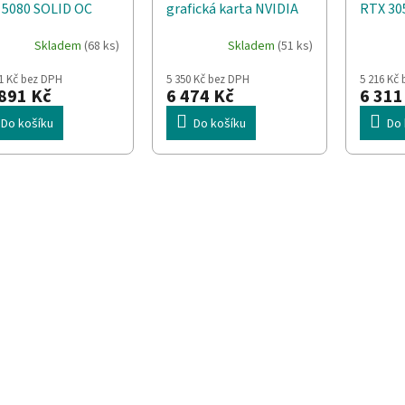
 5080 SOLID OC
grafická karta NVIDIA
RTX 30
DIA 16 GB GDDR7
GeForce RTX 3050 6 GB
GB GD
Skladem
(68 ks)
Skladem
(51 ks)
GDDR6
1 Kč bez DPH
5 350 Kč bez DPH
5 216 Kč
891 Kč
6 474 Kč
6 311
Do košíku
Do košíku
Do 
O
v
l
á
d
a
c
í
p
r
v
k
y