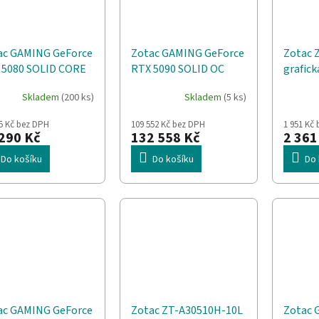
ac GAMING GeForce
Zotac GAMING GeForce
Zotac 
 5080 SOLID CORE
RTX 5090 SOLID OC
grafick
NVIDIA 16 GB
NVIDIA 32 GB GDDR7
GeForc
Skladem
(200 ks)
Skladem
(5 ks)
R7
GDDR5
5 Kč bez DPH
109 552 Kč bez DPH
1 951 Kč
290 Kč
132 558 Kč
2 361
Do košíku
Do košíku
Do 
ac GAMING GeForce
Zotac ZT-A30510H-10L
Zotac 