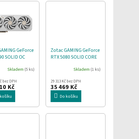
GAMING GeForce
Zotac GAMING GeForce
90 SOLID OC
RTX 5080 SOLID CORE
 32 GB GDDR7
NVIDIA 16 GB GDDR7
Skladem
(5 ks)
Skladem
(1 ks)
Kč bez DPH
29 313 Kč bez DPH
10 Kč
35 469 Kč
košíku
Do košíku