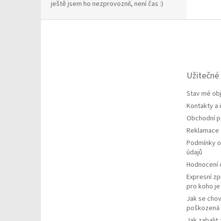
ještě jsem ho nezprovoznil, není čas :)
Z
á
p
a
t
Užitečné
í
Stav mé ob
Kontakty a
Obchodní 
Reklamace
Podmínky o
údajů
Hodnocení
Expresní zp
pro koho j
Jak se chov
poškozená 
Jak zabalit 