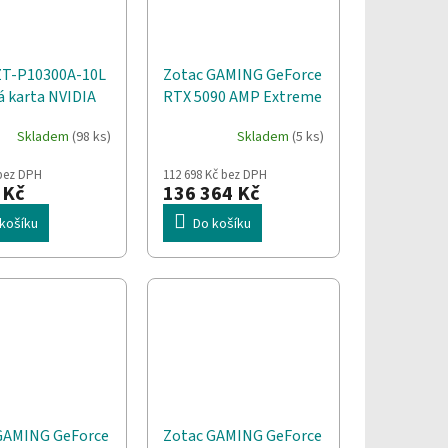
ZT-P10300A-10L
Zotac GAMING GeForce
á karta NVIDIA
RTX 5090 AMP Extreme
e GT 1030 2 GB
INFINITY NVIDIA 32 GB
Skladem
(98 ks)
Skladem
(5 ks)
GDDR7
 bez DPH
112 698 Kč bez DPH
 Kč
136 364 Kč
košíku
Do košíku
GAMING GeForce
Zotac GAMING GeForce