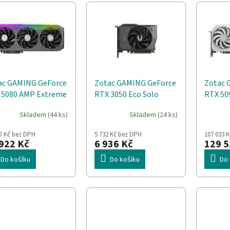
ac GAMING GeForce
Zotac GAMING GeForce
Zotac 
 5080 AMP Extreme
RTX 3050 Eco Solo
RTX 50
INITY NVIDIA 16 GB
NVIDIA 8 GB GDDR6
NVIDIA
Skladem
(44 ks)
Skladem
(24 ks)
R7
měrné
ocení
7 Kč bez DPH
5 732 Kč bez DPH
107 033 
uktu
922 Kč
6 936 Kč
129 5
Do košíku
Do košíku
Do 
diček.