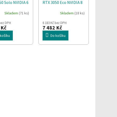
50 Solo NVIDIA 6
RTX 3050 Eco NVIDIA 8
DR6
GB GDDR6
Skladem
(71 ks)
Skladem
(18 ks)
 bez DPH
6 183 Kč bez DPH
 Kč
7 482 Kč
košíku
Do košíku