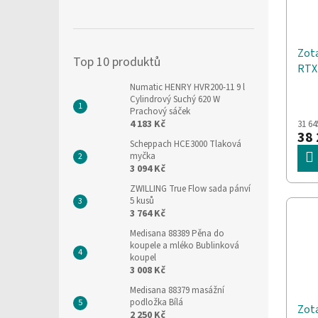
Zot
Top 10 produktů
RTX
OC 
Numatic HENRY HVR200-11 9 l
GDD
Cylindrový Suchý 620 W
Prachový sáček
4 183 Kč
31 64
38 
Scheppach HCE3000 Tlaková
myčka
3 094 Kč
ZWILLING True Flow sada pánví
5 kusů
3 764 Kč
Medisana 88389 Pěna do
koupele a mléko Bublinková
koupel
3 008 Kč
Medisana 88379 masážní
podložka Bílá
Zot
2 250 Kč