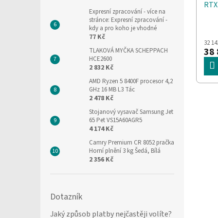
RTX
Expresní zpracování
- více na
NVI
stránce: Expresní zpracování -
kdy a pro koho je vhodné
77 Kč
32 14
38 
TLAKOVÁ MYČKA SCHEPPACH
HCE2600
2 832 Kč
AMD Ryzen 5 8400F procesor 4,2
GHz 16 MB L3 Tác
2 478 Kč
Stojanový vysavač Samsung Jet
65 Pet VS15A60AGR5
4 174 Kč
Camry Premium CR 8052 pračka
Horní plnění 3 kg Šedá, Bílá
2 356 Kč
Dotazník
Jaký způsob platby nejčastěji volíte?