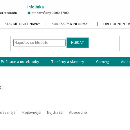
Infolinka
u produktu
pracovní dny 09:00-17:00
STAV MÉ OBJEDNÁVKY
KONTAKTY A INFORMACE
OBCHODNÍ POD
HLEDAT
Počítače a notebooky
Tiskárny a skenery
Gaming
Audio
c
dávanější
Nejlevnější
Nejdražší
Abecedně