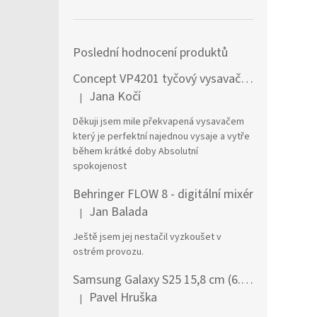
Poslední hodnocení produktů
Concept VP4201 tyčový vysavač / elektrický smeták Tyčový vysavač 2 v 1 AC Suché a mokré Bezsáčkové 0,6 l 90 W Černá, Stříbrná
Jana Kočí
|
Hodnocení produktu je 5 z 5 hvězdiček.
Děkuji jsem mile překvapená vysavačem
který je perfektní najednou vysaje a vytře
během krátké doby Absolutní
spokojenost
Behringer FLOW 8 - digitální mixér
Jan Balada
|
Hodnocení produktu je 5 z 5 hvězdiček.
Ještě jsem jej nestačil vyzkoušet v
ostrém provozu.
Samsung Galaxy S25 15,8 cm (6.2") Dual SIM Android 15 5G USB typu C 12 GB 256 GB 4000 mAh Námořnická modrá
Pavel Hruška
|
Hodnocení produktu je 1 z 5 hvězdiček.