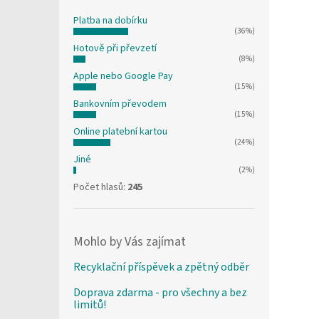
Platba na dobírku
(36%)
Hotově při převzetí
(8%)
Apple nebo Google Pay
(15%)
Bankovním převodem
(15%)
Online platební kartou
(24%)
Jiné
(2%)
Počet hlasů:
245
Mohlo by Vás zajímat
Recyklační příspěvek a zpětný odběr
Doprava zdarma - pro všechny a bez
limitů!