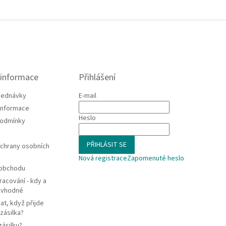
 informace
Přihlášení
jednávky
E-mail
 informace
Heslo
podmínky
PŘIHLÁSIT SE
chrany osobních
Nová registrace
Zapomenuté heslo
 obchodu
racování - kdy a
e vhodné
at, když přijde
zásilka?
zásilku?