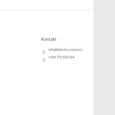
Kontakt
info
@
electro-room.cz
+420 773 550 154