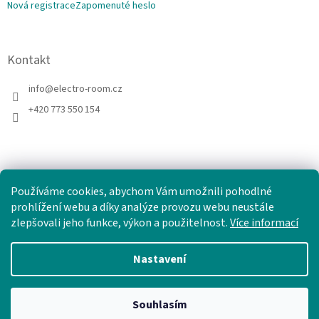
Nová registrace
Zapomenuté heslo
Kontakt
info
@
electro-room.cz
+420 773 550 154
Používáme cookies, abychom Vám umožnili pohodlné
prohlížení webu a díky analýze provozu webu neustále
zlepšovali jeho funkce, výkon a použitelnost.
Více informací
Nastavení
Vytvořil Shoptet
Souhlasím