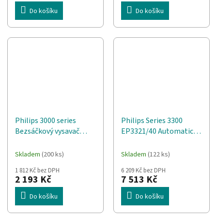
Do košíku
Do košíku
Philips 3000 series
Philips Series 3300
Bezsáčkový vysavač
EP3321/40 Automatický
PowerPro Compact
kávovar
FC9330/09
Skladem
(200 ks)
Skladem
(122 ks)
1 812 Kč bez DPH
6 209 Kč bez DPH
2 193 Kč
7 513 Kč
Do košíku
Do košíku