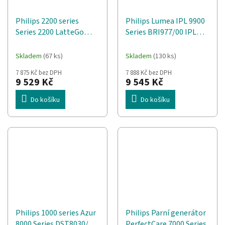
Philips 2200 series
Philips Lumea IPL 9900
Series 2200 LatteGo
Series BRI977/00 IPL
EP2230/10 Plně
epilátor s funkcí
automatický kávovar
SenseIQ
Skladem
(67 ks)
Skladem
(130 ks)
7 875 Kč bez DPH
7 888 Kč bez DPH
9 529 Kč
9 545 Kč
Do košíku
Do košíku
Philips 1000 series Azur
Philips Parní generátor
8000 Series DST8030/70
PerfectCare 7000 Series