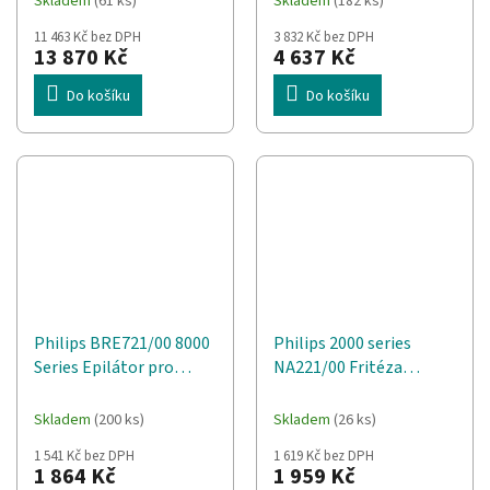
Skladem
(61 ks)
Skladem
(182 ks)
11 463 Kč bez DPH
3 832 Kč bez DPH
13 870 Kč
4 637 Kč
Do košíku
Do košíku
Philips BRE721/00 8000
Philips 2000 series
Series Epilátor pro
NA221/00 Fritéza
suché i mokré použití
Airfryer , objem 4,2 l
Bílá, Růžová
(stříbrná)
Skladem
(200 ks)
Skladem
(26 ks)
1 541 Kč bez DPH
1 619 Kč bez DPH
1 864 Kč
1 959 Kč