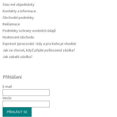
t
v
Stav mé objednávky
í
k
Kontakty a informace
y
v
Obchodní podmínky
ý
Reklamace
p
Podmínky ochrany osobních údajů
i
s
Hodnocení obchodu
u
Expresní zpracování - kdy a pro koho je vhodné
Jak se chovat, když přijde poškozená zásilka?
Jak zabalit zásilku?
Přihlášení
E-mail
Heslo
PŘIHLÁSIT SE