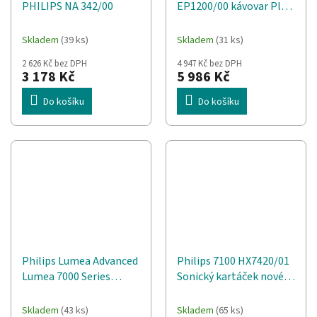
PHILIPS NA 342/00
EP1200/00 kávovar Plně
automatické Espresso
kávovar 1,8 l
Skladem
(39 ks)
Skladem
(31 ks)
2 626 Kč bez DPH
4 947 Kč bez DPH
3 178 Kč
5 986 Kč
Do košíku
Do košíku
Philips Lumea Advanced
Philips 7100 HX7420/01
Lumea 7000 Series
Sonický kartáček nové
SC1994/00 IPL epilátor
generace
na odstraňování
Skladem
(43 ks)
Skladem
(65 ks)