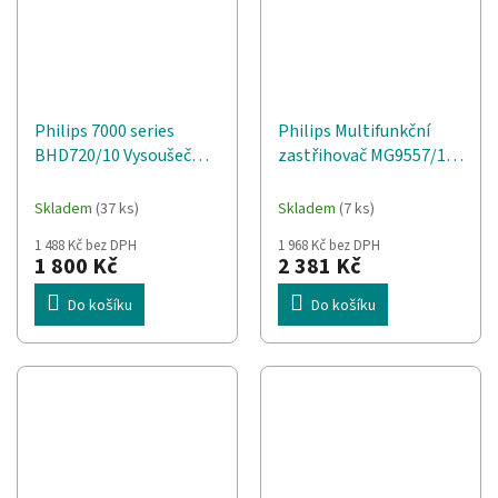
Philips 7000 series
Philips Multifunkční
BHD720/10 Vysoušeč
zastřihovač MG9557/15
vlasů s technologií
Řada 9000
ThermoShield Advanced
Skladem
(37 ks)
Skladem
(7 ks)
1 488 Kč bez DPH
1 968 Kč bez DPH
1 800 Kč
2 381 Kč
Do košíku
Do košíku