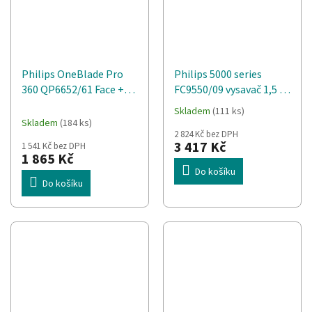
Philips OneBlade Pro
Philips 5000 series
360 QP6652/61 Face +
FC9550/09 vysavač 1,5 l
Body
Cylindrový Suchý 900 W
Skladem
(111 ks)
Průměrné
Bezsáčkové
Skladem
(184 ks)
hodnocení
2 824 Kč bez DPH
produktu
3 417 Kč
1 541 Kč bez DPH
je
1 865 Kč
5,0
Do košíku
z
Do košíku
5
hvězdiček.