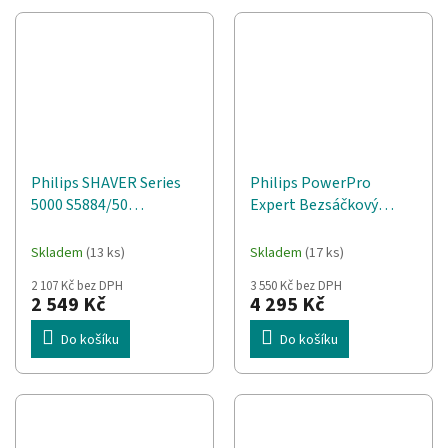
Philips SHAVER Series
Philips PowerPro
5000 S5884/50
Expert Bezsáčkový
Elektrický holicí strojek
vysavač FC9729/09
pro mokré a suché
Skladem
(13 ks)
Skladem
(17 ks)
holení
2 107 Kč bez DPH
3 550 Kč bez DPH
2 549 Kč
4 295 Kč
Do košíku
Do košíku