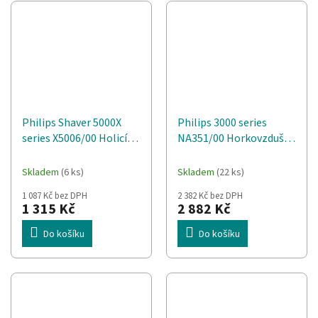
Philips Shaver 5000X
Philips 3000 series
series X5006/00 Holicí
NA351/00 Horkovzdušná
strojek pro mokré a
fritéza Dvojitý koš
suché holení
Skladem
(6 ks)
Skladem
(22 ks)
1 087 Kč bez DPH
2 382 Kč bez DPH
1 315 Kč
2 882 Kč
Do košíku
Do košíku