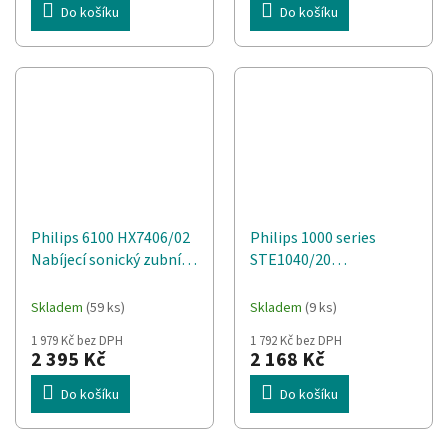
Do košíku
Do košíku
Philips 6100 HX7406/02
Philips 1000 series
Nabíjecí sonický zubní
STE1040/20
kartáček
profesionální žehlička
1800 W 1,8 l Zelená
Skladem
(59 ks)
Skladem
(9 ks)
1 979 Kč bez DPH
1 792 Kč bez DPH
2 395 Kč
2 168 Kč
Do košíku
Do košíku