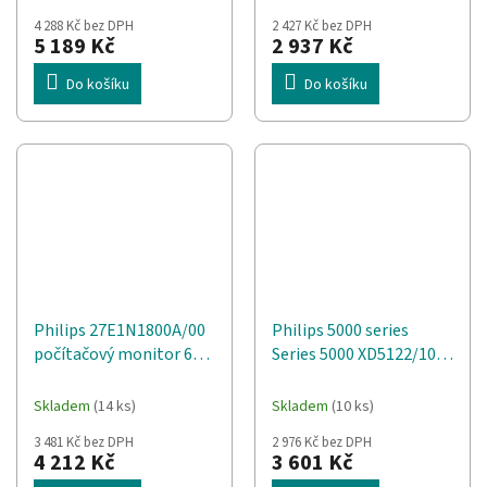
chloupků
4 288 Kč bez DPH
2 427 Kč bez DPH
5 189 Kč
2 937 Kč
Do košíku
Do košíku
Philips 27E1N1800A/00
Philips 5000 series
počítačový monitor 68,6
Series 5000 XD5122/10
cm (27") 3840 x 2160 px
Sáčkový vysavač
4K Ultra HD LED Černá
Skladem
(14 ks)
Skladem
(10 ks)
3 481 Kč bez DPH
2 976 Kč bez DPH
4 212 Kč
3 601 Kč