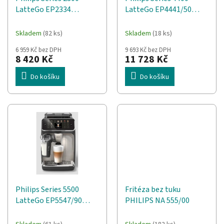
d
t
LatteGo EP2334
LatteGo EP4441/50
u
ů
Automatický kávovar
Automatický kávovar
k
t
Skladem
(82 ks)
Skladem
(18 ks)
ů
6 959 Kč bez DPH
9 693 Kč bez DPH
8 420 Kč
11 728 Kč
Do košíku
Do košíku
Philips Series 5500
Fritéza bez tuku
LatteGo EP5547/90
PHILIPS NA 555/00
Automatický kávovar