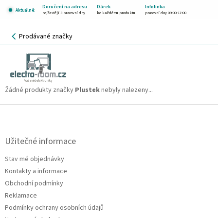
Přejít
Doručení na adresu
Dárek
Infolinka
Aktuálně:
na
nejčastěji 3 pracovní dny
ke každému produktu
pracovní dny 09:00-17:00
obsah
NÁKUPNÍ
Prodávané značky
KOŠÍK
Plustek
CZK
Žádné produkty značky
Plustek
nebyly nalezeny...
Z
á
p
a
Užitečné informace
t
Stav mé objednávky
í
Kontakty a informace
Obchodní podmínky
Reklamace
Podmínky ochrany osobních údajů