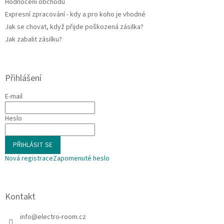
Hodnocení obchodu
Expresní zpracování - kdy a pro koho je vhodné
Jak se chovat, když přijde poškozená zásilka?
Jak zabalit zásilku?
Přihlášení
E-mail
Heslo
PŘIHLÁSIT SE
Nová registrace
Zapomenuté heslo
Kontakt
info
@
electro-room.cz