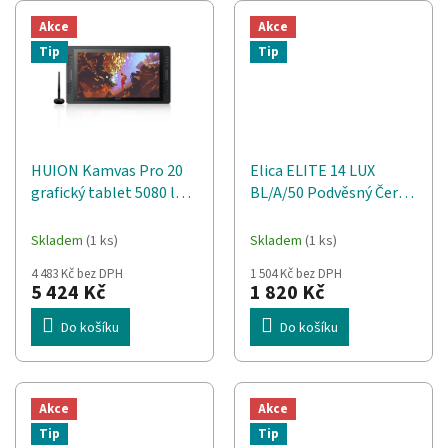
Akce
Akce
Tip
Tip
HUION Kamvas Pro 20
Elica ELITE 14 LUX
grafický tablet 5080 lpi
BL/A/50 Podvěsný Černá
434,88 x 238,68 mm USB
650 m³/h
Černá
Skladem
(1 ks)
Skladem
(1 ks)
4 483 Kč bez DPH
1 504 Kč bez DPH
5 424 Kč
1 820 Kč
Do košíku
Do košíku
Akce
Akce
Tip
Tip