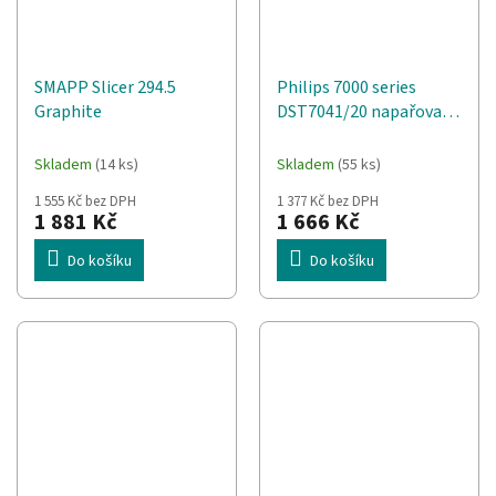
SMAPP Slicer 294.5
Philips 7000 series
Graphite
DST7041/20 napařovací
žehlička světle/tmavě
modrá
Skladem
(14 ks)
Skladem
(55 ks)
1 555 Kč bez DPH
1 377 Kč bez DPH
1 881 Kč
1 666 Kč
Do košíku
Do košíku