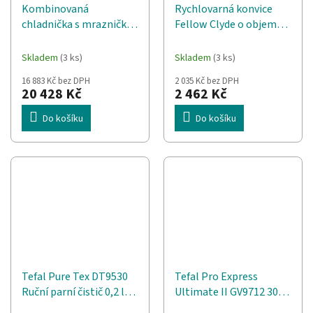
Kombinovaná
Rychlovarná konvice
chladnička s mrazničkou
Fellow Clyde o objemu
BOSCH KIV86VFE1
1,5 l, černá matná
Vestavba 267 l Bílá
Skladem
(3 ks)
Skladem
(3 ks)
16 883 Kč bez DPH
2 035 Kč bez DPH
20 428 Kč
2 462 Kč
Do košíku
Do košíku
Tefal Pure Tex DT9530
Tefal Pro Express
Ruční parní čistič 0,2 l
Ultimate II GV9712 3000
1700 W Modrá, Bílá
W 1,2 l Podešev Durilium