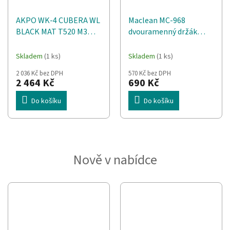
AKPO WK-4 CUBERA WL
Maclean MC-968
BLACK MAT T520 M3
dvouramenný držák
kapota / ČERNÝ
monitoru s plynovou
HLINÍKOVÝ FILTR
pružinou 17-57 palců 27
Skladem
(1 ks)
Skladem
(1 ks)
kg
2 036 Kč bez DPH
570 Kč bez DPH
2 464 Kč
690 Kč
Do košíku
Do košíku
Nově v nabídce