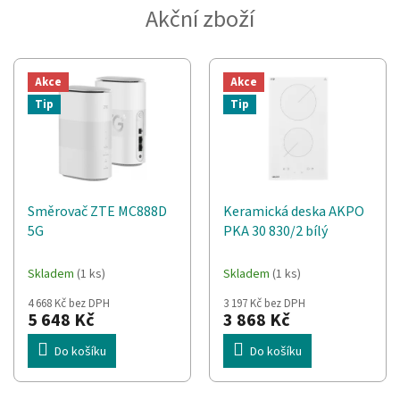
Akční zboží
Akce
Akce
Tip
Tip
Směrovač ZTE MC888D
Keramická deska AKPO
5G
PKA 30 830/2 bílý
Skladem
(1 ks)
Skladem
(1 ks)
4 668 Kč bez DPH
3 197 Kč bez DPH
5 648 Kč
3 868 Kč
Do košíku
Do košíku