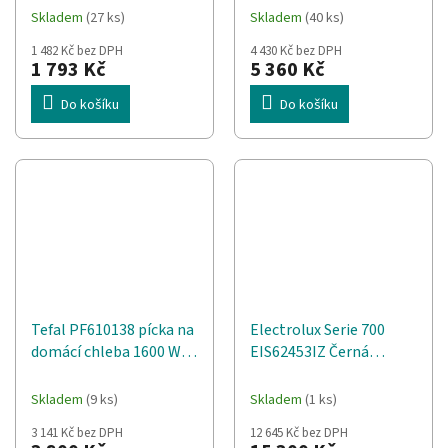
Airglide Modrá, Bílá
Skladem
(27 ks)
Skladem
(40 ks)
1 482 Kč bez DPH
4 430 Kč bez DPH
1 793 Kč
5 360 Kč
Do košíku
Do košíku
Tefal PF610138 pícka na
Electrolux Serie 700
domácí chleba 1600 W
EIS62453IZ Černá
Bílá
Vestavěné 60 cm
Indukční varná deska se
Skladem
(9 ks)
Skladem
(1 ks)
zónami 4 zóna/zón
3 141 Kč bez DPH
12 645 Kč bez DPH