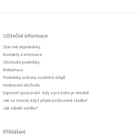
Z
á
p
a
Užitečné informace
t
Stav mé objednávky
í
Kontakty a informace
Obchodní podmínky
Reklamace
Podmínky ochrany osobních údajů
Hodnocení obchodu
Expresní zpracování - kdy a pro koho je vhodné
Jak se chovat, když přijde poškozená zásilka?
Jak zabalit zásilku?
Přihlášení