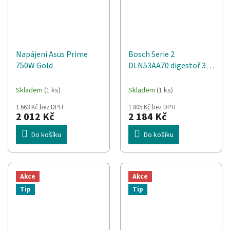
Napájení Asus Prime
Bosch Serie 2
750W Gold
DLN53AA70 digestoř 302
m³/h Vestavěný
Nerezová ocel
Skladem
(1 ks)
Skladem
(1 ks)
1 663 Kč bez DPH
1 805 Kč bez DPH
2 012 Kč
2 184 Kč
Do košíku
Do košíku
Akce
Akce
Tip
Tip