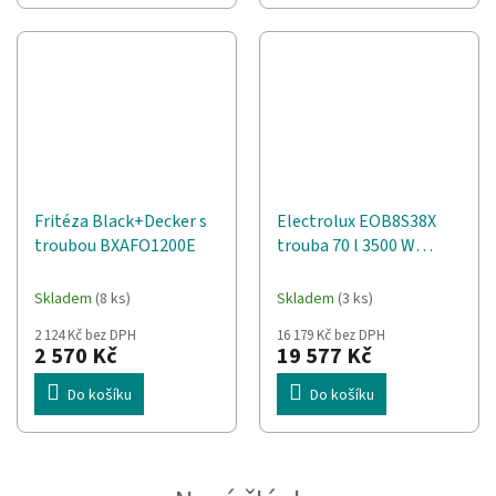
Fritéza Black+Decker s
Electrolux EOB8S38X
troubou BXAFO1200E
trouba 70 l 3500 W
Černá
Skladem
(8 ks)
Skladem
(3 ks)
2 124 Kč bez DPH
16 179 Kč bez DPH
2 570 Kč
19 577 Kč
Do košíku
Do košíku