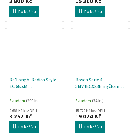
3 800 Kč
15 300 Kč
Do košíku
Do košíku
De’Longhi Dedica Style
Bosch Serie 4
EC 685.M
SMV4ECX23E myčka na
Poloautomatické
nádobí Plně vestavěné
Espresso kávovar 1,1 l
14 jídelních sad C
Skladem
(200 ks)
Skladem
(34 ks)
2 688 Kč bez DPH
15 722 Kč bez DPH
3 252 Kč
19 024 Kč
Do košíku
Do košíku