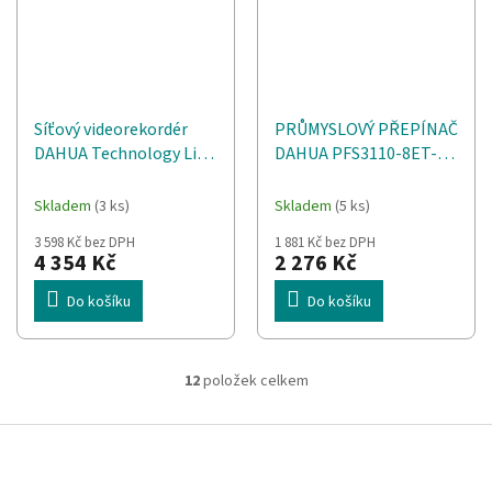
Síťový videorekordér
PRŮMYSLOVÝ PŘEPÍNAČ
DAHUA Technology Lite
DAHUA PFS3110-8ET-
NVR4108HS-8P-4KS3
96-V2
Černá
Skladem
(3 ks)
Skladem
(5 ks)
3 598 Kč bez DPH
1 881 Kč bez DPH
4 354 Kč
2 276 Kč
Do košíku
Do košíku
12
položek celkem
O
v
l
Z
á
á
d
p