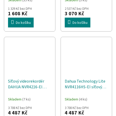
Skladem
(35 ks)
Skladem
(3 ks)
1 329 Kč bez DPH
2 537 Kč bez DPH
1 608 Kč
3 070 Kč
Do košíku
Do košíku
Síťový videorekordér
Dahua Technology Lite
DAHUA NVR4216-EI
NVR4116HS-EI síťový
Černá
videorekordér 1U Černá
Skladem
(7 ks)
Skladem
(4 ks)
3 708 Kč bez DPH
3 708 Kč bez DPH
4 487 Kč
4 487 Kč