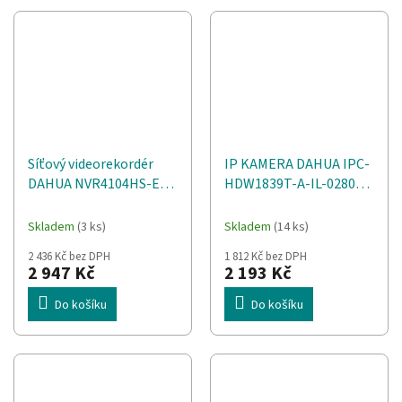
Síťový videorekordér
IP KAMERA DAHUA IPC-
DAHUA NVR4104HS-EI
HDW1839T-A-IL-0280B-
Černá
S6
Skladem
(3 ks)
Skladem
(14 ks)
2 436 Kč bez DPH
1 812 Kč bez DPH
2 947 Kč
2 193 Kč
Do košíku
Do košíku