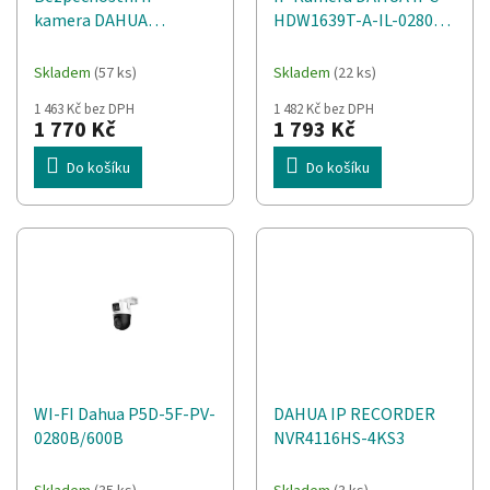
d
t
kamera DAHUA
HDW1639T-A-IL-0280B-
u
ů
Technology IPC-
S6 Bílá
k
HDW1439V-A-IL Bílá
t
Skladem
(57 ks)
Skladem
(22 ks)
ů
1 463 Kč bez DPH
1 482 Kč bez DPH
1 770 Kč
1 793 Kč
Do košíku
Do košíku
WI-FI Dahua P5D-5F-PV-
DAHUA IP RECORDER
0280B/600B
NVR4116HS-4KS3