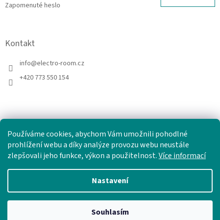
Zapomenuté heslo
Kontakt
info
@
electro-room.cz
+420 773 550 154
Používáme cookies, abychom Vám umožnili pohodlné
prohlížení webu a díky analýze provozu webu neustále
zlepšovali jeho funkce, výkon a použitelnost.
Více informací
Nastavení
Vytvořil Shoptet
Souhlasím