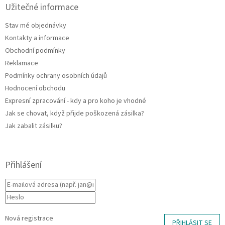
a
a
Užitečné informace
c
t
í
Stav mé objednávky
í
p
Kontakty a informace
r
v
Obchodní podmínky
k
Reklamace
y
Podmínky ochrany osobních údajů
v
ý
Hodnocení obchodu
p
Expresní zpracování - kdy a pro koho je vhodné
i
Jak se chovat, když přijde poškozená zásilka?
s
u
Jak zabalit zásilku?
Přihlášení
Nová registrace
PŘIHLÁSIT SE