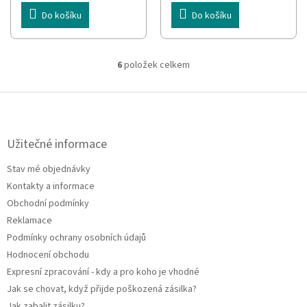
Do košíku
Do košíku
6
položek celkem
O
v
l
Z
á
á
d
p
a
a
Užitečné informace
c
t
í
Stav mé objednávky
í
p
Kontakty a informace
r
v
Obchodní podmínky
k
Reklamace
y
Podmínky ochrany osobních údajů
v
ý
Hodnocení obchodu
p
Expresní zpracování - kdy a pro koho je vhodné
i
Jak se chovat, když přijde poškozená zásilka?
s
u
Jak zabalit zásilku?