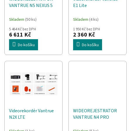
d
t
VANTRUE N5 NEXUS 5
E1 Lite
u
ů
k
t
Skladem
(50 ks)
Skladem
(4 ks)
ů
5 464 Kč bez DPH
1 950 Kč bez DPH
6 611 Kč
2 360 Kč
Do košíku
Do košíku
Videorekordér Vantrue
WIDEOREJESTRATOR
N2X LTE
VANTRUE N4 PRO