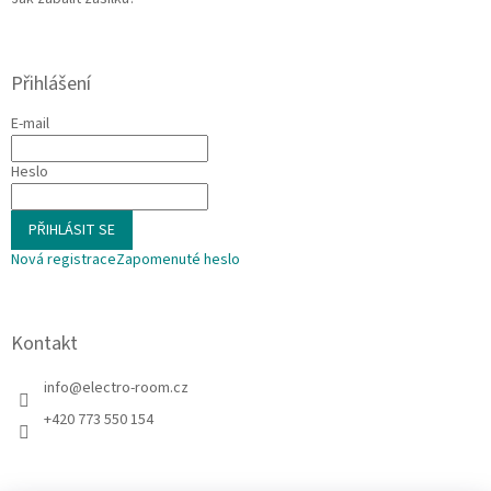
Přihlášení
E-mail
Heslo
PŘIHLÁSIT SE
Nová registrace
Zapomenuté heslo
Kontakt
info
@
electro-room.cz
+420 773 550 154