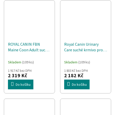
ROYAL CANIN FBN
Royal Canin Urinary
Maine Coon Adult suché
Care suché krmivo pro
krmivo pro kočky - 10kg
kočky 10 kg
Skladem
(109 ks)
Skladem
(109 ks)
1 917 Kč bez DPH
1 803 Kč bez DPH
2 319 Kč
2 182 Kč
Do košíku
Do košíku