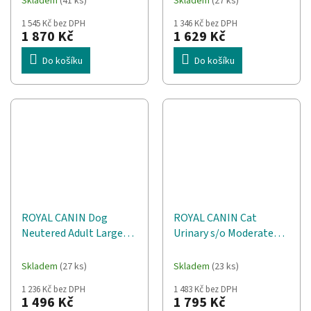
Skladem
(41 ks)
Skladem
(27 ks)
1 545 Kč bez DPH
1 346 Kč bez DPH
1 870 Kč
1 629 Kč
Do košíku
Do košíku
ROYAL CANIN Dog
ROYAL CANIN Cat
Neutered Adult Large
Urinary s/o Moderate
VHN - suché krmivo pro
calorie VHN - suché
psy - 13kg
krmivo pro kočky - 7kg
Skladem
(27 ks)
Skladem
(23 ks)
1 236 Kč bez DPH
1 483 Kč bez DPH
1 496 Kč
1 795 Kč