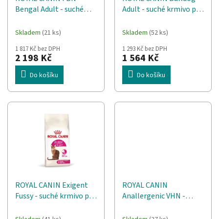
d
t
Bengal Adult - suché
Adult - suché krmivo pro
u
ů
krmivo pro kočky - 10kg
psy - 12 kg
k
t
Skladem
(21 ks)
Skladem
(52 ks)
ů
1 817 Kč bez DPH
1 293 Kč bez DPH
2 198 Kč
1 564 Kč
Do košíku
Do košíku
ROYAL CANIN Exigent
ROYAL CANIN
Fussy - suché krmivo pro
Anallergenic VHN -
kočky - 10kg
suché krmivo pro kočky
- 4kg