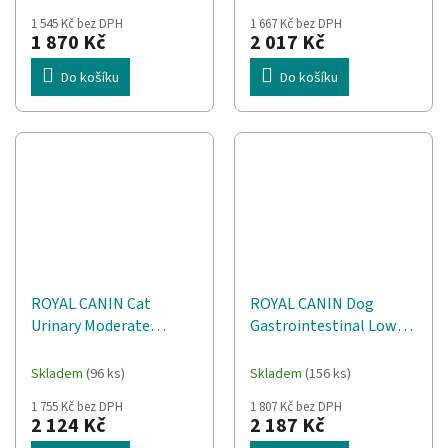
1 545 Kč bez DPH
1 667 Kč bez DPH
1 870 Kč
2 017 Kč
Do košíku
Do košíku
ROYAL CANIN Cat
ROYAL CANIN Dog
Urinary Moderate
Gastrointestinal Low
Calorie VHN - suché
Fat VHN - suché krmivo
krmivo pro kočky - 9kg
pro psy - 12kg
Skladem
(96 ks)
Skladem
(156 ks)
1 755 Kč bez DPH
1 807 Kč bez DPH
2 124 Kč
2 187 Kč