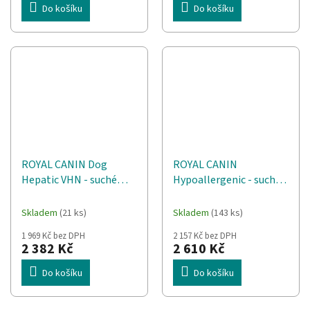
Do košíku
Do košíku
ROYAL CANIN Dog
ROYAL CANIN
Hepatic VHN - suché
Hypoallergenic - suché
krmivo pro psy - 12kg
krmivo pro psy - 14 kg
Skladem
(21 ks)
Skladem
(143 ks)
1 969 Kč bez DPH
2 157 Kč bez DPH
2 382 Kč
2 610 Kč
Do košíku
Do košíku