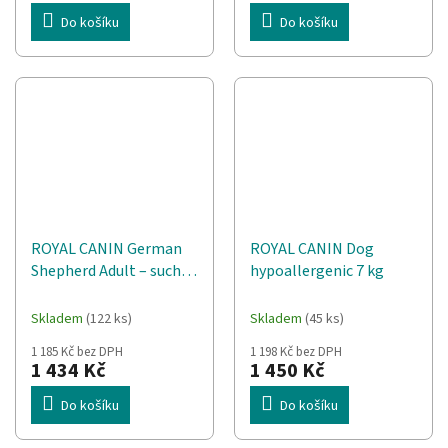
Do košíku
Do košíku
ROYAL CANIN German
ROYAL CANIN Dog
Shepherd Adult – suché
hypoallergenic 7 kg
krmivo pro dospělé psy
plemene německý ovčák
Skladem
(122 ks)
Skladem
(45 ks)
- 11kg
1 185 Kč bez DPH
1 198 Kč bez DPH
1 434 Kč
1 450 Kč
Do košíku
Do košíku