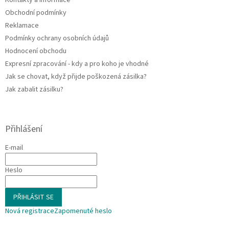
r
v
Obchodní podmínky
k
Reklamace
y
Podmínky ochrany osobních údajů
v
ý
Hodnocení obchodu
p
Expresní zpracování - kdy a pro koho je vhodné
i
Jak se chovat, když přijde poškozená zásilka?
s
u
Jak zabalit zásilku?
Přihlášení
E-mail
Heslo
PŘIHLÁSIT SE
Nová registrace
Zapomenuté heslo