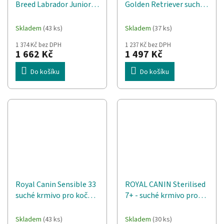
Breed Labrador Junior
Golden Retriever suché
suché krmivo pro psy -
krmivo pro psy - 12kg
12 kg.
Skladem
(43 ks)
Skladem
(37 ks)
1 374 Kč bez DPH
1 237 Kč bez DPH
1 662 Kč
1 497 Kč
Do košíku
Do košíku
Royal Canin Sensible 33
ROYAL CANIN Sterilised
suché krmivo pro kočky
7+ - suché krmivo pro
10 kg Dospělý jedinec
kočky - 10 kg
Skladem
(43 ks)
Skladem
(30 ks)