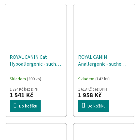
ROYAL CANIN Cat
ROYAL CANIN
Hypoallergenic - suché
Anallergenic - suché
krmivo pro kočky - 4,5kg
krmivo pro psy - 8 kg
Skladem
(200 ks)
Skladem
(142 ks)
1 274 Kč bez DPH
1 618 Kč bez DPH
1 541 Kč
1 958 Kč
Do košíku
Do košíku