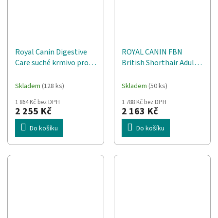
Royal Canin Digestive
ROYAL CANIN FBN
Care suché krmivo pro
British Shorthair Adult
kočky 10 kg Dospělý
suché krmivo pro kočky
jedinec Na ryby, Drůbež,
- 10 kg
Skladem
(128 ks)
Skladem
(50 ks)
Rýže, Zeleninová
1 864 Kč bez DPH
1 788 Kč bez DPH
2 255 Kč
2 163 Kč
Do košíku
Do košíku