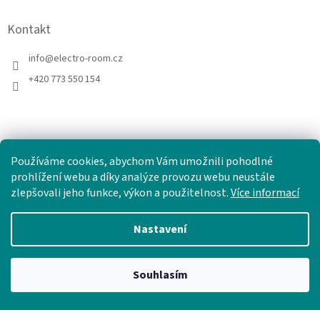
Kontakt
info
@
electro-room.cz
+420 773 550 154
Používáme cookies, abychom Vám umožnili pohodlné
prohlížení webu a díky analýze provozu webu neustále
zlepšovali jeho funkce, výkon a použitelnost.
Více informací
Nastavení
Vytvořil Shoptet
Souhlasím
Copyright 2026
electro-room.cz
. Všechna práva vyhrazena.