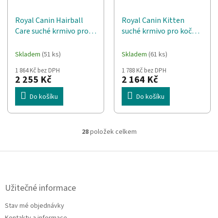
Royal Canin Hairball
Royal Canin Kitten
Care suché krmivo pro
suché krmivo pro kočky
kočky 10 kg Dospělý
10 kg Kotě
jedinec Kukuřice,
Skladem
(51 ks)
Skladem
(61 ks)
Drůbež, Rýže,
1 864 Kč bez DPH
1 788 Kč bez DPH
Zeleninová
2 255 Kč
2 164 Kč
Do košíku
Do košíku
28
položek celkem
O
v
l
Z
á
á
d
p
a
a
Užitečné informace
c
t
í
Stav mé objednávky
í
p
Kontakty a informace