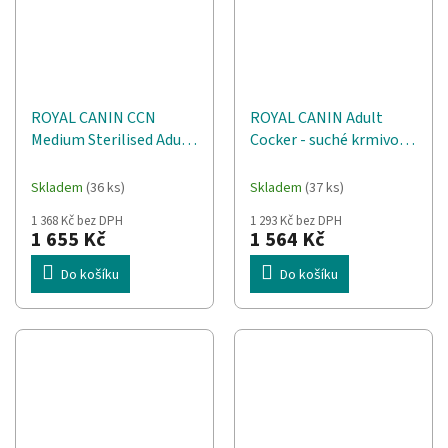
ROYAL CANIN CCN
ROYAL CANIN Adult
Medium Sterilised Adult
Cocker - suché krmivo
- suché krmivo pro psy -
pro psy - 12 kg
12 kg
Skladem
(36 ks)
Skladem
(37 ks)
1 368 Kč bez DPH
1 293 Kč bez DPH
1 655 Kč
1 564 Kč
Do košíku
Do košíku