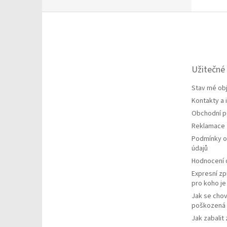
Z
á
p
a
t
Užitečné
í
Stav mé ob
Kontakty a
Obchodní 
Reklamace
Podmínky o
údajů
Hodnocení
Expresní zp
pro koho j
Jak se chov
poškozená 
Jak zabalit 