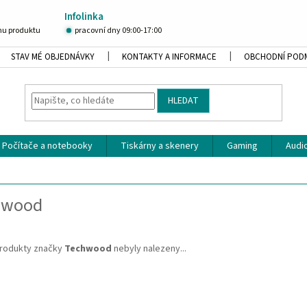
Infolinka
u produktu
pracovní dny 09:00-17:00
STAV MÉ OBJEDNÁVKY
KONTAKTY A INFORMACE
OBCHODNÍ POD
HLEDAT
Počítače a notebooky
Tiskárny a skenery
Gaming
Audio
hwood
rodukty značky
Techwood
nebyly nalezeny...