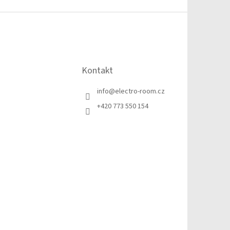
Kontakt
info
@
electro-room.cz
+420 773 550 154