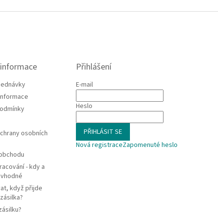
 informace
Přihlášení
jednávky
E-mail
 informace
Heslo
podmínky
PŘIHLÁSIT SE
chrany osobních
Nová registrace
Zapomenuté heslo
 obchodu
racování - kdy a
e vhodné
at, když přijde
zásilka?
zásilku?