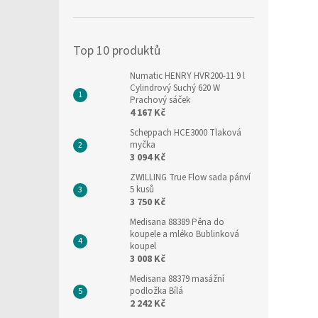
í
p
a
Top 10 produktů
n
e
Numatic HENRY HVR200-11 9 l
l
Cylindrový Suchý 620 W
Prachový sáček
4 167 Kč
Scheppach HCE3000 Tlaková
myčka
3 094 Kč
ZWILLING True Flow sada pánví
5 kusů
3 750 Kč
Medisana 88389 Pěna do
koupele a mléko Bublinková
koupel
3 008 Kč
Medisana 88379 masážní
podložka Bílá
2 242 Kč