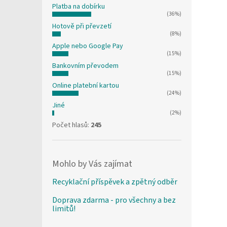
Platba na dobírku
(36%)
Hotově při převzetí
(8%)
Apple nebo Google Pay
(15%)
Bankovním převodem
(15%)
Online platební kartou
(24%)
Jiné
(2%)
Počet hlasů:
245
Mohlo by Vás zajímat
Recyklační příspěvek a zpětný odběr
Doprava zdarma - pro všechny a bez
limitů!