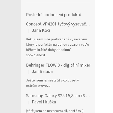
Poslední hodnocení produktů
Concept VP4201 tyčový vysavač / elektrický smeták Tyčový vysavač 2 v 1 AC Suché a mokré Bezsáčkové 0,6 l 90 W Černá, Stříbrná
Jana Kočí
|
Hodnocení produktu je 5 z 5 hvězdiček.
Děkuji jsem mile překvapená vysavačem
který je perfektní najednou vysaje a vytře
během krátké doby Absolutní
spokojenost
Behringer FLOW 8 - digitální mixér
Jan Balada
|
Hodnocení produktu je 5 z 5 hvězdiček.
Ještě jsem jej nestačil vyzkoušet v
ostrém provozu.
Samsung Galaxy S25 15,8 cm (6.2") Dual SIM Android 15 5G USB typu C 12 GB 256 GB 4000 mAh Námořnická modrá
Pavel Hruška
|
Hodnocení produktu je 1 z 5 hvězdiček.
ještě jsem ho nezprovoznil, není čas :)