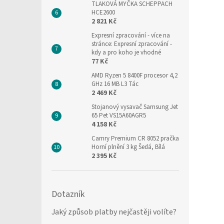
TLAKOVÁ MYČKA SCHEPPACH
HCE2600
2 821 Kč
Expresní zpracování
- více na
stránce: Expresní zpracování -
kdy a pro koho je vhodné
77 Kč
AMD Ryzen 5 8400F procesor 4,2
GHz 16 MB L3 Tác
2 469 Kč
Stojanový vysavač Samsung Jet
65 Pet VS15A60AGR5
4 158 Kč
Camry Premium CR 8052 pračka
Horní plnění 3 kg Šedá, Bílá
2 395 Kč
Dotazník
Jaký způsob platby nejčastěji volíte?