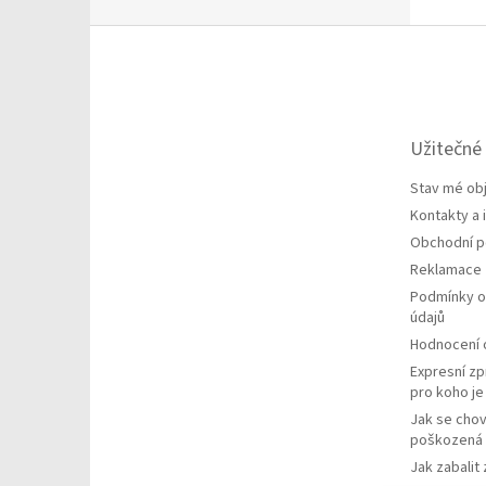
Z
á
p
a
t
Užitečné
í
Stav mé ob
Kontakty a
Obchodní 
Reklamace
Podmínky o
údajů
Hodnocení
Expresní zp
pro koho j
Jak se chov
poškozená 
Jak zabalit 