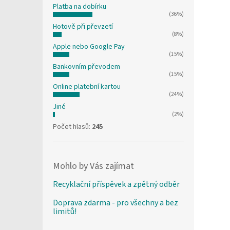
Platba na dobírku
(36%)
Hotově při převzetí
(8%)
Apple nebo Google Pay
(15%)
Bankovním převodem
(15%)
Online platební kartou
(24%)
Jiné
(2%)
Počet hlasů:
245
Mohlo by Vás zajímat
Recyklační příspěvek a zpětný odběr
Doprava zdarma - pro všechny a bez
limitů!