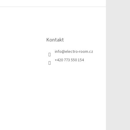
Kontakt
info
@
electro-room.cz
+420 773 550 154