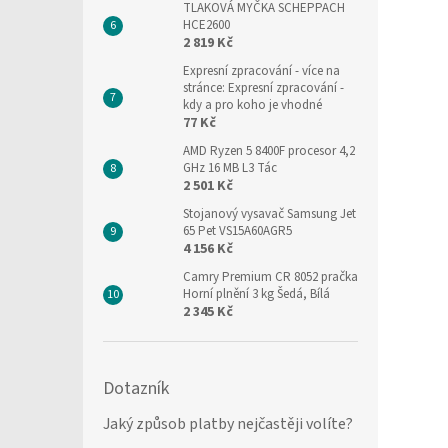
TLAKOVÁ MYČKA SCHEPPACH
HCE2600
2 819 Kč
Expresní zpracování
- více na
stránce: Expresní zpracování -
kdy a pro koho je vhodné
77 Kč
AMD Ryzen 5 8400F procesor 4,2
GHz 16 MB L3 Tác
2 501 Kč
Stojanový vysavač Samsung Jet
65 Pet VS15A60AGR5
4 156 Kč
Camry Premium CR 8052 pračka
Horní plnění 3 kg Šedá, Bílá
2 345 Kč
Dotazník
Jaký způsob platby nejčastěji volíte?