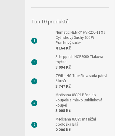
í
p
a
Top 10 produktů
n
e
Numatic HENRY HVR200-11 9 l
l
Cylindrový Suchý 620 W
Prachový sáček
4 164 Kč
Scheppach HCE3000 Tlaková
myčka
3 094 Kč
ZWILLING True Flow sada pánví
5 kusů
3 747 Kč
Medisana 88389 Pěna do
koupele a mléko Bublinková
koupel
3 008 Kč
Medisana 88379 masážní
podložka Bílá
2 206 Kč