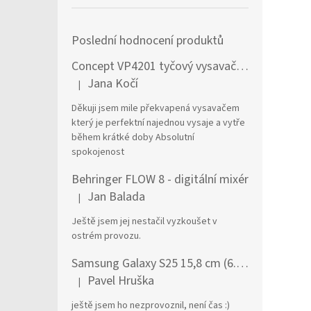
Poslední hodnocení produktů
Concept VP4201 tyčový vysavač / elektrický smeták Tyčový vysavač 2 v 1 AC Suché a mokré Bezsáčkové 0,6 l 90 W Černá, Stříbrná
Jana Kočí
|
Hodnocení produktu je 5 z 5 hvězdiček.
Děkuji jsem mile překvapená vysavačem
který je perfektní najednou vysaje a vytře
během krátké doby Absolutní
spokojenost
Behringer FLOW 8 - digitální mixér
Jan Balada
|
Hodnocení produktu je 5 z 5 hvězdiček.
Ještě jsem jej nestačil vyzkoušet v
ostrém provozu.
Samsung Galaxy S25 15,8 cm (6.2") Dual SIM Android 15 5G USB typu C 12 GB 256 GB 4000 mAh Námořnická modrá
Pavel Hruška
|
Hodnocení produktu je 1 z 5 hvězdiček.
ještě jsem ho nezprovoznil, není čas :)