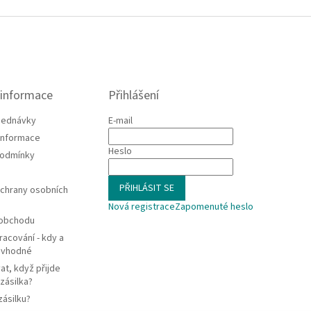
 informace
Přihlášení
jednávky
E-mail
 informace
Heslo
podmínky
PŘIHLÁSIT SE
chrany osobních
Nová registrace
Zapomenuté heslo
 obchodu
racování - kdy a
e vhodné
at, když přijde
zásilka?
zásilku?