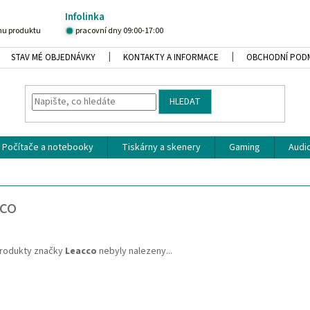
Infolinka
u produktu
pracovní dny 09:00-17:00
STAV MÉ OBJEDNÁVKY
KONTAKTY A INFORMACE
OBCHODNÍ POD
HLEDAT
Počítače a notebooky
Tiskárny a skenery
Gaming
Audio
co
rodukty značky
Leacco
nebyly nalezeny...